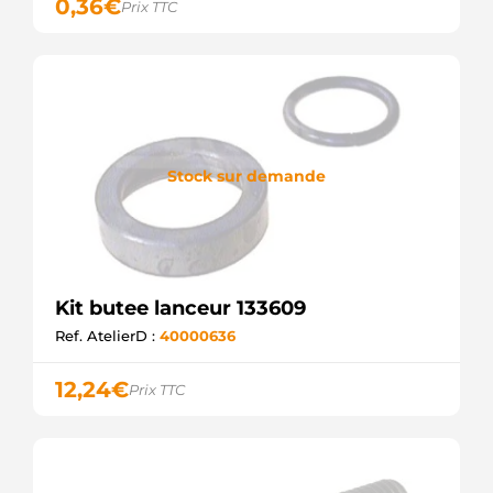
0,36
€
Prix TTC
Stock sur demande
Kit butee lanceur 133609
Ref. AtelierD :
40000636
12,24
€
Prix TTC