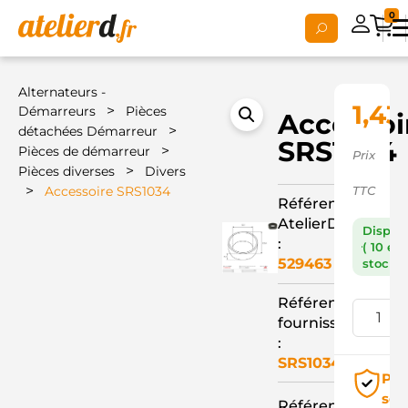
0
Alternateurs -
1,43
>
Démarreurs
Pièces
Accessoi
>
détachées Démarreur
SRS1034
>
Pièces de démarreur
Prix
>
Pièces diverses
Divers
>
Accessoire SRS1034
TTC
Référence
AtelierD
Dispon
:
( 10 en
529463
stock )
Référence
fournisseur
:
SRS1034
Pai
séc
Référence