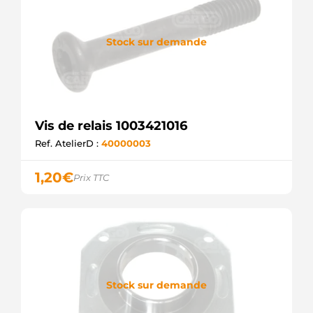
Stock sur demande
Vis de relais 1003421016
Ref. AtelierD :
40000003
1,20
€
Prix TTC
Stock sur demande