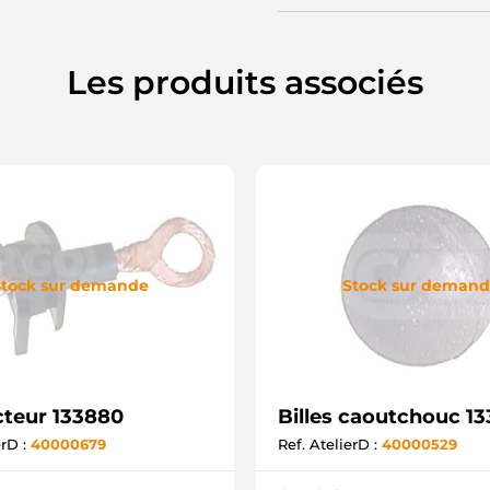
Les produits associés
tock sur demande
Stock sur deman
teur 133880
Billes caoutchouc 1
erD :
40000679
Ref. AtelierD :
40000529