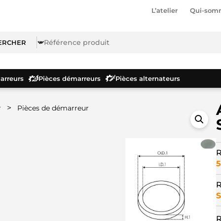
L’atelier
Qui-som
rreurs
Pièces démarreurs
Pièces alternateurs
>
r
Pièces de démarreur
R
5
R
S
R