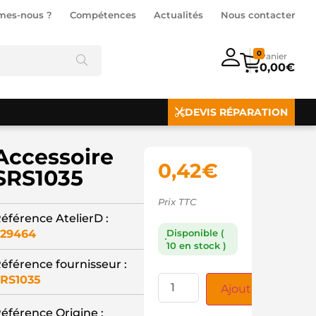
mes-nous ?
Compétences
Actualités
Nous contacter
0
0,00
€
DEVIS RÉPARATION
Accessoire
0,42
€
SRS1035
Prix TTC
éférence AtelierD :
29464
Disponible (
10 en stock )
éférence fournisseur :
RS1035
Ajouter au panie
éférence Origine :