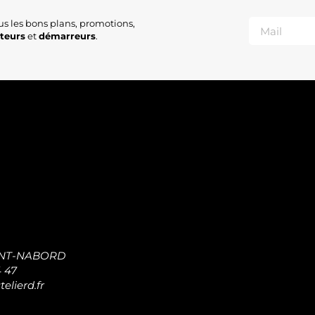
us les bons plans, promotions,
ateurs
et
démarreurs
.
INT-NABORD
4 47
elierd.fr