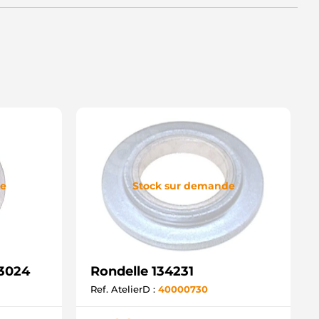
de
Stock sur demande
33024
Rondelle 134231
Ref. AtelierD :
40000730