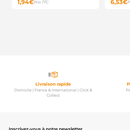
1,94
€
6,53
€
Prix TTC
P
Livraison rapide
P
Domicile | France & International | Click &
Pa
Collect
Inscrivez-vous à notre newsletter