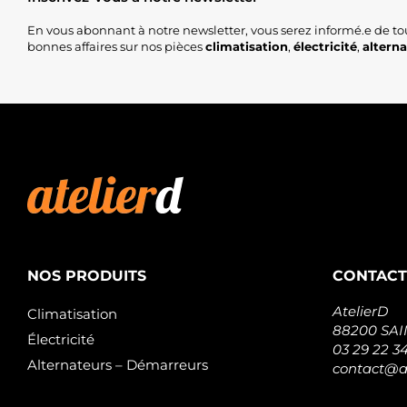
En vous abonnant à notre newsletter, vous serez informé.e de to
bonnes affaires sur nos pièces
climatisation
,
électricité
,
altern
NOS PRODUITS
CONTACT
AtelierD
Climatisation
88200 SA
Électricité
03 29 22 3
Alternateurs – Démarreurs
contact@at