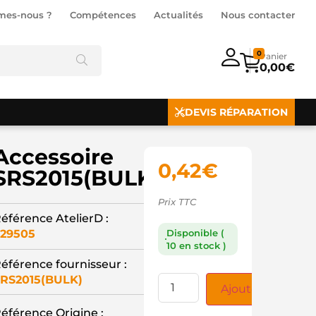
mes-nous ?
Compétences
Actualités
Nous contacter
0
0,00
€
DEVIS RÉPARATION
Accessoire
0,42
€
SRS2015(BULK)
Prix TTC
éférence AtelierD :
29505
Disponible (
10 en stock )
éférence fournisseur :
RS2015(BULK)
Ajouter au panie
éférence Origine :