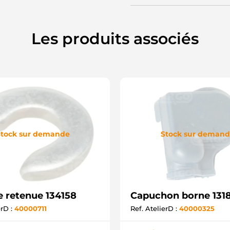
Les produits associés
tock sur demande
Stock sur deman
e retenue 134158
Capuchon borne 131
erD :
40000711
Ref. AtelierD :
40000325