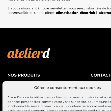
En vous abonnant à notre newsletter, vous serez informé.e de to
bonnes affaires sur nos pièces
climatisation
,
électricité
,
altern
NOS PRODUITS
CONTACT
AtelierD
Climatisation
Gérer le consentement aux cookies
88200 SA
Électricité
03 29 22 3
AtelierD souhaite utiliser des cookies ou traceurs pour stocker et acc
Alternateurs – Démarreurs
contact@at
données personnelles, comme votre visite sur ce site, pour mesure d'
fonctionnalités liées aux réseaux sociaux, contenu personnalisé et me
performance du contenu, développer et améliorer les produits, Vous