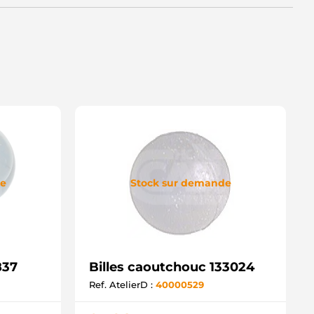
de
Stock sur demande
837
Billes caoutchouc 133024
Ref. AtelierD :
40000529