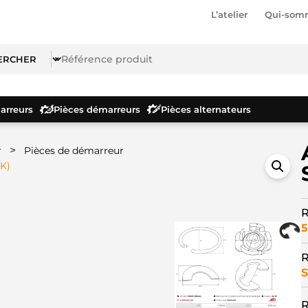
L’atelier
Qui-som
rreurs
Pièces démarreurs
Pièces alternateurs
>
r
Pièces de démarreur
K)
R
5
R
S
R