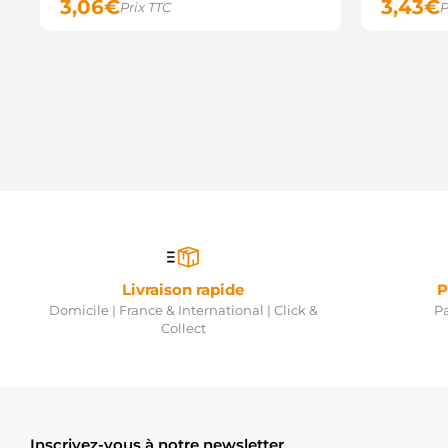
3,06
€
3,43
€
Prix TTC
P
Livraison rapide
P
Domicile | France & International | Click &
Pa
Collect
Inscrivez-vous à notre newsletter