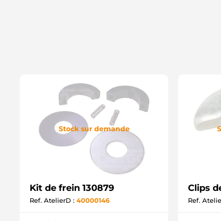
Stock sur demande
S
Kit de frein 130879
Clips d
Ref. AtelierD :
40000146
Ref. Ateli