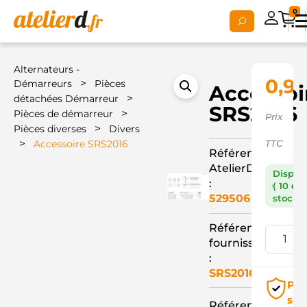
0
Alternateurs -
0,92
>
Démarreurs
Pièces
Accessoi
>
détachées Démarreur
SRS2016
>
Pièces de démarreur
Prix
>
Pièces diverses
Divers
>
Accessoire SRS2016
TTC
Référence
AtelierD
Dispon
:
( 10 en
529506
stock )
Référence
fournisseur
:
SRS2016
Pai
séc
Référence