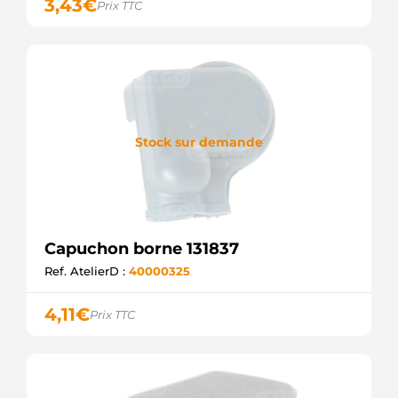
3,43
€
Prix TTC
Stock sur demande
Capuchon borne 131837
Ref. AtelierD :
40000325
4,11
€
Prix TTC