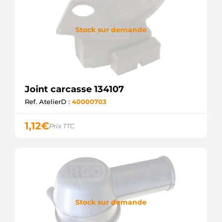
Stock sur demande
Joint carcasse 134107
Ref. AtelierD :
40000703
1,12
€
Prix TTC
Stock sur demande