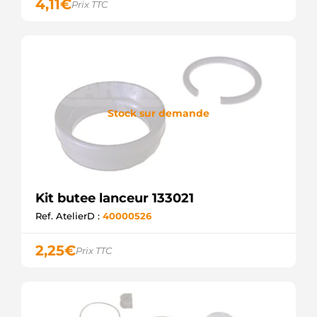
4,11
€
Prix TTC
Stock sur demande
Kit butee lanceur 133021
Ref. AtelierD :
40000526
2,25
€
Prix TTC