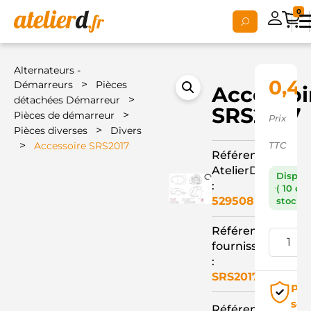
0
Alternateurs -
0,4
>
Démarreurs
Pièces
Accessoi
>
détachées Démarreur
SRS2017
>
Pièces de démarreur
Prix
>
Pièces diverses
Divers
>
Accessoire SRS2017
TTC
Référence
AtelierD
Dispon
:
( 10 en
529508
stock )
Référence
fournisseur
:
SRS2017
Pai
séc
Référence