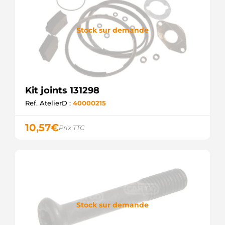
Stock sur demande
Kit joints 131298
Ref. AtelierD :
40000215
10,57
€
Prix TTC
Stock sur demande