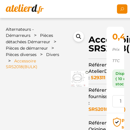
Alternateurs -
0,4
>
Démarreurs
Pièces
Accessoi
>
détachées Démarreur
SRS2018
>
Pièces de démarreur
Prix
>
Pièces diverses
Divers
>
Accessoire
TTC
Référence
SRS2018(BULK)
AtelierD
Dispon
:
529311
( 10 en
stock )
Référence
fournisseur
:
SRS2018(BULK)
Pai
Référence
séc
Origine