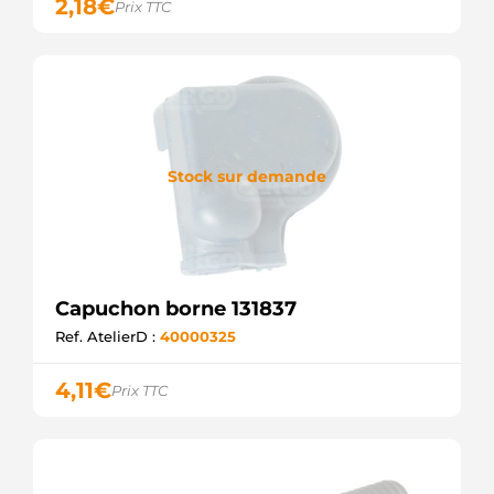
2,18
€
Prix TTC
Stock sur demande
Capuchon borne 131837
Ref. AtelierD :
40000325
4,11
€
Prix TTC