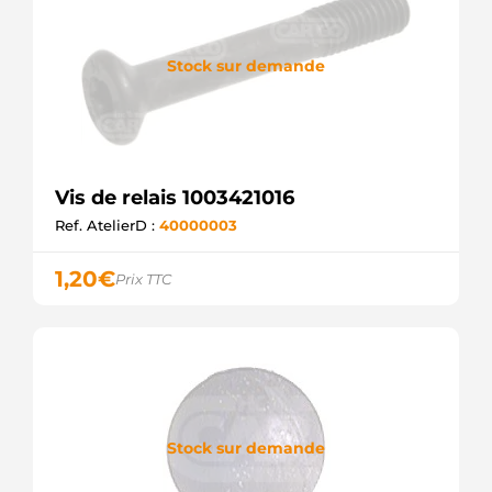
Stock sur demande
Vis de relais 1003421016
Ref. AtelierD :
40000003
1,20
€
Prix TTC
Stock sur demande