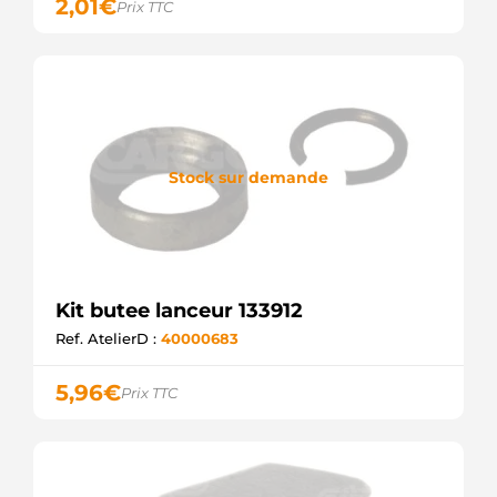
2,01
€
Prix TTC
Stock sur demande
Kit butee lanceur 133912
Ref. AtelierD :
40000683
5,96
€
Prix TTC