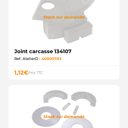
Stock sur demande
Joint carcasse 134107
Ref. AtelierD :
40000703
1,12
€
Prix TTC
Stock sur demande