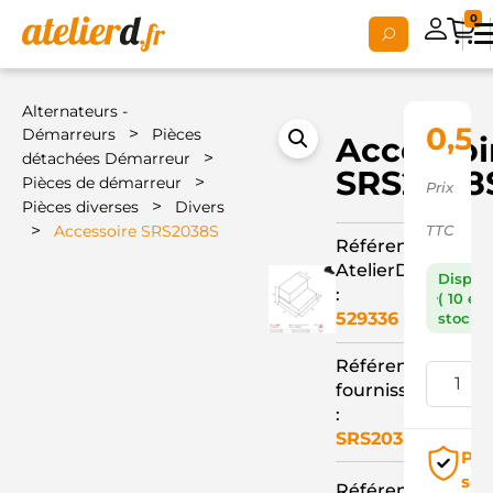
0
Alternateurs -
0,59
>
Démarreurs
Pièces
Accessoi
>
détachées Démarreur
SRS2038
>
Pièces de démarreur
Prix
>
Pièces diverses
Divers
>
Accessoire SRS2038S
TTC
Référence
AtelierD
Dispon
:
( 10 en
529336
stock )
Référence
fournisseur
:
SRS2038S
Pai
séc
Référence