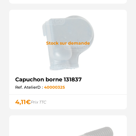
Stock sur demande
Capuchon borne 131837
Ref. AtelierD :
40000325
4,11
€
Prix TTC