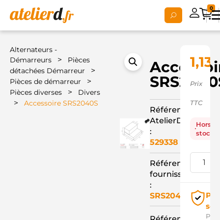
0
Alternateurs -
1,13
>
Démarreurs
Pièces
Accessoi
>
détachées Démarreur
SRS2040
>
Pièces de démarreur
Prix
>
Pièces diverses
Divers
>
Accessoire SRS2040S
TTC
Référence
AtelierD
Hors
:
stock
529338
Référence
fournisseur
:
Pai
SRS2040S
séc
Pay
Référence