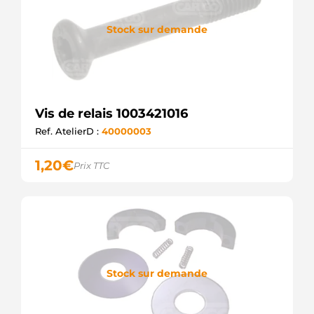
Stock sur demande
Vis de relais 1003421016
Ref. AtelierD :
40000003
1,20
€
Prix TTC
Stock sur demande