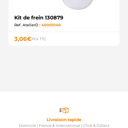
Kit de frein 130879
Ref. AtelierD :
40000146
3,06
€
Prix TTC
Livraison rapide
Domicile | France & International | Click & Collect