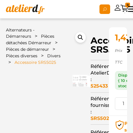
0
Alternateurs -
1,43
>
Démarreurs
Pièces
Accessoi
>
détachées Démarreur
SRS5025
>
Pièces de démarreur
Prix
>
Pièces diverses
Divers
>
Accessoire SRS5025
TTC
Référence
AtelierD
Dispon
:
( 10 en
525433
stock )
Référence
fournisseur
:
SRS5025
Pai
séc
Référence