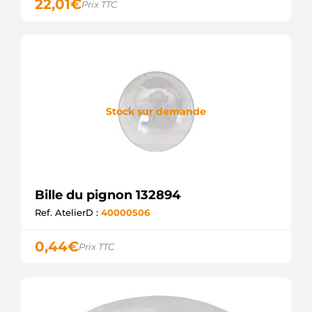
22,01
€
Prix TTC
Stock sur demande
Bille du pignon 132894
Ref. AtelierD :
40000506
0,44
€
Prix TTC