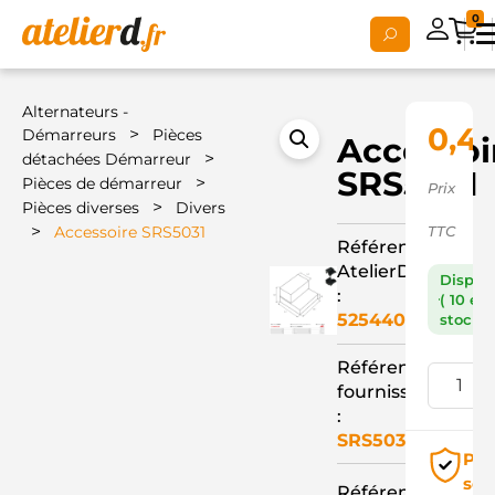
0
Alternateurs -
0,4
>
Démarreurs
Pièces
Accessoi
>
détachées Démarreur
SRS5031
>
Pièces de démarreur
Prix
>
Pièces diverses
Divers
>
Accessoire SRS5031
TTC
Référence
AtelierD
Dispon
:
( 10 en
525440
stock )
Référence
fournisseur
:
SRS5031
Pai
séc
Référence