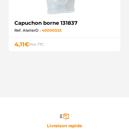
Capuchon borne 131837
Ref. AtelierD :
40000325
4,11
€
Prix TTC
Livraison rapide