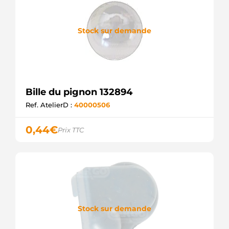
Stock sur demande
Bille du pignon 132894
Ref. AtelierD :
40000506
0,44
€
Prix TTC
Stock sur demande