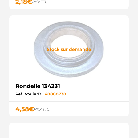
2,18
€
Prix TTC
Stock sur demande
Rondelle 134231
Ref. AtelierD :
40000730
4,58
€
Prix TTC