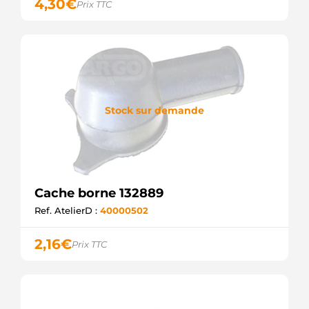
4,30
€
Prix TTC
Stock sur demande
Cache borne 132889
Ref. AtelierD :
40000502
2,16
€
Prix TTC