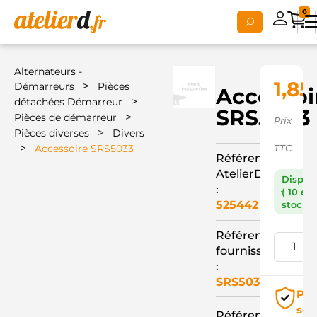
0
Alternateurs -
1,85
>
Démarreurs
Pièces
Accessoi
>
détachées Démarreur
SRS5033
>
Pièces de démarreur
Prix
>
Pièces diverses
Divers
>
Accessoire SRS5033
TTC
Référence
AtelierD
Dispon
:
( 10 en
525442
stock )
Référence
fournisseur
:
SRS5033
Pai
séc
Référence