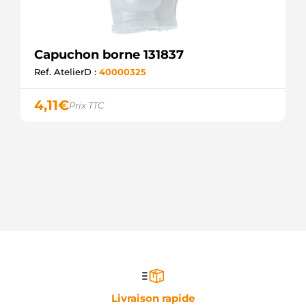
Capuchon borne 131837
Ref. AtelierD :
40000325
4,11
€
Prix TTC
Livraison rapide