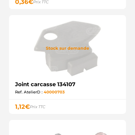
0,36
€
Prix TTC
Stock sur demande
Joint carcasse 134107
Ref. AtelierD :
40000703
1,12
€
Prix TTC