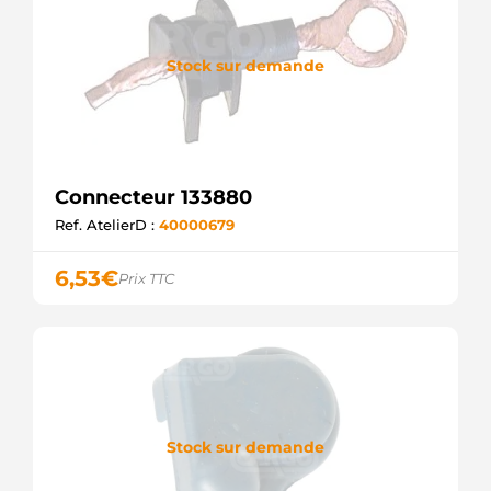
Stock sur demande
Connecteur 133880
Ref. AtelierD :
40000679
6,53
€
Prix TTC
Stock sur demande