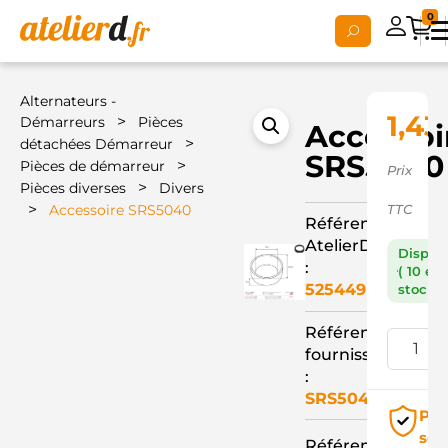
0
Alternateurs -
1,43
>
Démarreurs
Pièces
Accessoi
>
détachées Démarreur
SRS5040
>
Pièces de démarreur
Prix
>
Pièces diverses
Divers
>
Accessoire SRS5040
TTC
Référence
AtelierD
Dispon
:
( 10 en
525449
stock )
Référence
fournisseur
:
SRS5040
Pai
séc
Référence