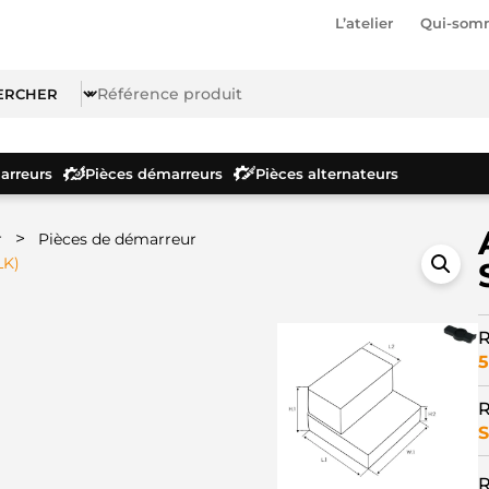
L’atelier
Qui-som
rreurs
Pièces démarreurs
Pièces alternateurs
>
r
Pièces de démarreur
LK)
R
5
R
S
R