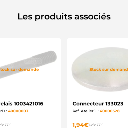
Les produits associés
tock sur demande
Stock sur deman
relais 1003421016
Connecteur 133023
erD :
40000003
Ref. AtelierD :
40000528
1,94
€
rix TTC
Prix TTC