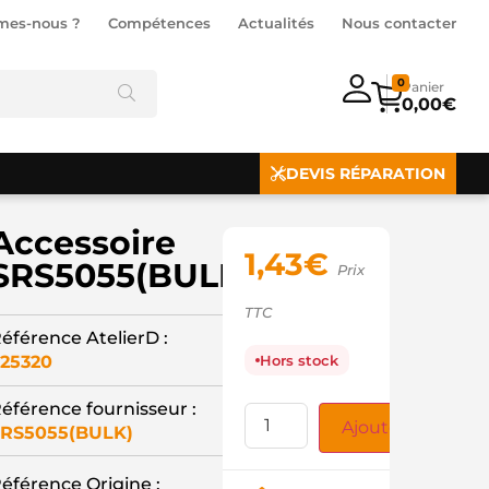
mes-nous ?
Compétences
Actualités
Nous contacter
0
0,00
€
DEVIS RÉPARATION
Accessoire
1,43
€
SRS5055(BULK)
Prix
TTC
éférence AtelierD :
25320
Hors stock
éférence fournisseur :
Ajouter au panie
RS5055(BULK)
éférence Origine :