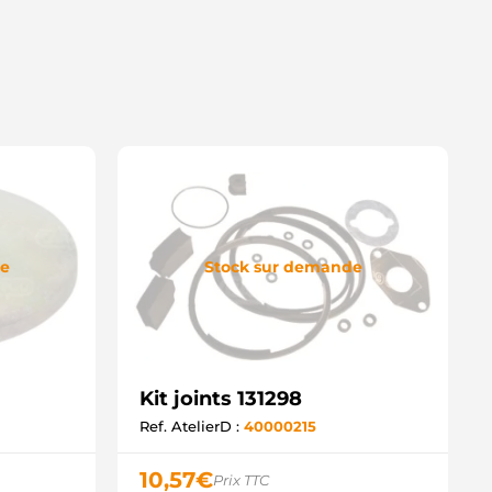
de
Stock sur demande
Kit joints 131298
Ref. AtelierD :
40000215
10,57
€
Prix TTC