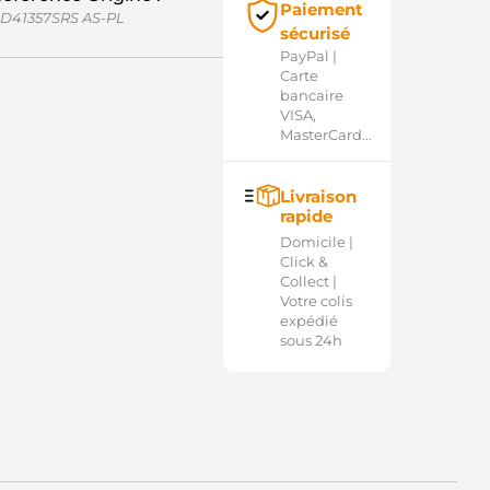
Paiement
D41357SRS AS-PL
sécurisé
PayPal |
Carte
bancaire
VISA,
MasterCard...
Livraison
rapide
Domicile |
Click &
Collect |
Votre colis
expédié
sous 24h