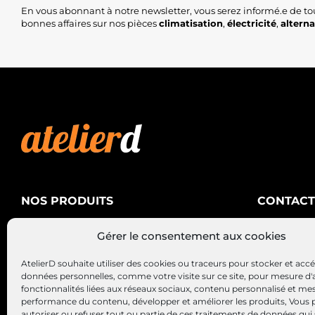
En vous abonnant à notre newsletter, vous serez informé.e de to
bonnes affaires sur nos pièces
climatisation
,
électricité
,
altern
NOS PRODUITS
CONTACT
AtelierD
Climatisation
Gérer le consentement aux cookies
88200 SA
Électricité
03 29 22 3
AtelierD souhaite utiliser des cookies ou traceurs pour stocker et acc
Alternateurs – Démarreurs
contact@at
données personnelles, comme votre visite sur ce site, pour mesure d'
fonctionnalités liées aux réseaux sociaux, contenu personnalisé et me
performance du contenu, développer et améliorer les produits, Vous
autoriser ou refuser tout ou partie de ces traitements de données qui