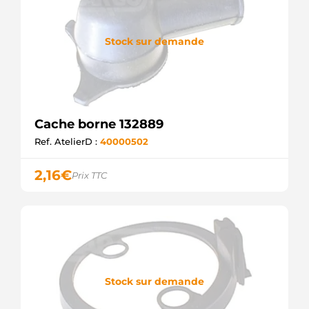
Stock sur demande
Cache borne 132889
Ref. AtelierD :
40000502
2,16
€
Prix TTC
Stock sur demande