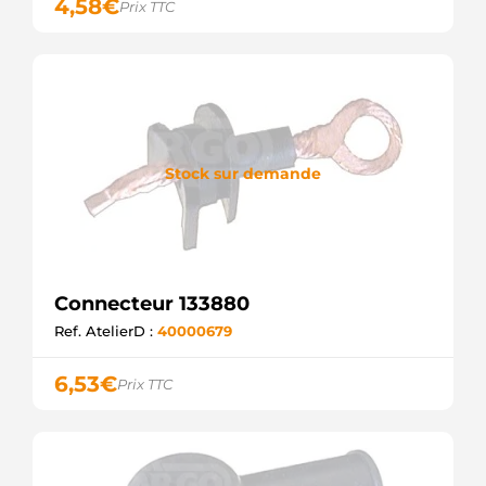
4,58
€
Prix TTC
Stock sur demande
Connecteur 133880
Ref. AtelierD :
40000679
6,53
€
Prix TTC