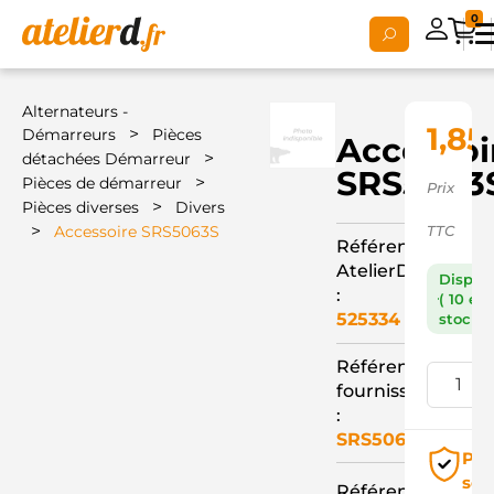
0
Alternateurs -
1,85
>
Démarreurs
Pièces
Accessoi
>
détachées Démarreur
SRS5063
>
Pièces de démarreur
Prix
>
Pièces diverses
Divers
>
Accessoire SRS5063S
TTC
Référence
AtelierD
Dispon
:
( 10 en
525334
stock )
Référence
fournisseur
:
SRS5063S
Pai
séc
Référence