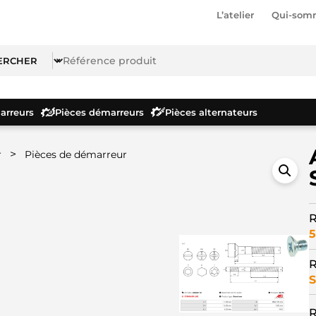
L’atelier
Qui-som
rreurs
Pièces démarreurs
Pièces alternateurs
>
r
Pièces de démarreur
R
5
R
S
R