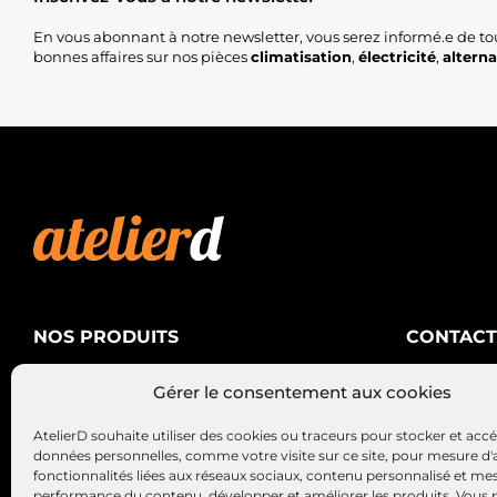
En vous abonnant à notre newsletter, vous serez informé.e de to
bonnes affaires sur nos pièces
climatisation
,
électricité
,
altern
NOS PRODUITS
CONTACT
AtelierD
Climatisation
Gérer le consentement aux cookies
88200 SA
Électricité
03 29 22 3
AtelierD souhaite utiliser des cookies ou traceurs pour stocker et acc
Alternateurs – Démarreurs
contact@at
données personnelles, comme votre visite sur ce site, pour mesure d'
fonctionnalités liées aux réseaux sociaux, contenu personnalisé et me
performance du contenu, développer et améliorer les produits, Vous