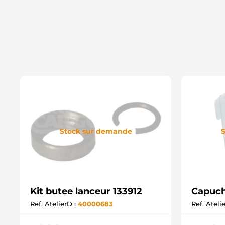
Stock sur demande
S
Kit butee lanceur 133912
Capuch
Ref. AtelierD :
40000683
Ref. Ateli