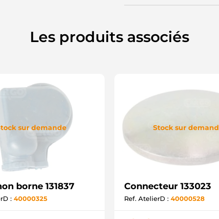
Les produits associés
tock sur demande
Stock sur deman
on borne 131837
Connecteur 133023
erD :
40000325
Ref. AtelierD :
40000528