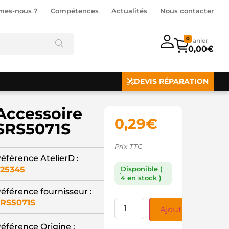
mes-nous ?
Compétences
Actualités
Nous contacter
0
0,00
€
DEVIS RÉPARATION
Accessoire
0,29
€
SRS5071S
Prix TTC
éférence AtelierD :
25345
Disponible (
4 en stock )
éférence fournisseur :
RS5071S
Ajouter au panie
éférence Origine :