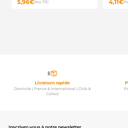
5,96
€
4,11
€
Prix TTC
Pr
Livraison rapide
P
Domicile | France & International | Click &
Pa
Collect
Inscrivez-vous à notre newsletter