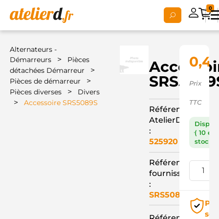
0
Alternateurs -
0,4
>
Démarreurs
Pièces
Accessoi
>
détachées Démarreur
SRS5089
>
Pièces de démarreur
Prix
>
Pièces diverses
Divers
>
Accessoire SRS5089S
TTC
Référence
AtelierD
Dispon
:
( 10 en
525920
stock )
Référence
fournisseur
:
SRS5089S
Pai
séc
Référence