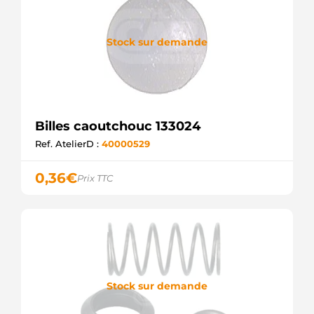
Stock sur demande
Billes caoutchouc 133024
Ref. AtelierD :
40000529
0,36
€
Prix TTC
Stock sur demande