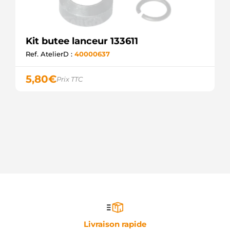
Kit butee lanceur 133611
Ref. AtelierD :
40000637
5,80
€
Prix TTC
Livraison rapide