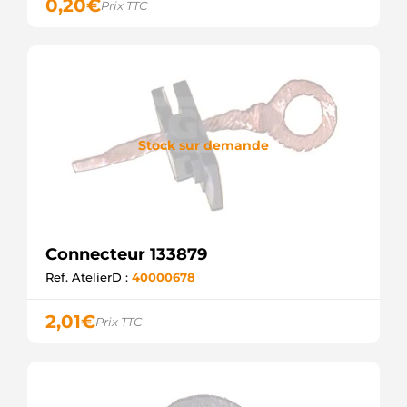
0,20
€
Prix TTC
Stock sur demande
Connecteur 133879
Ref. AtelierD :
40000678
2,01
€
Prix TTC