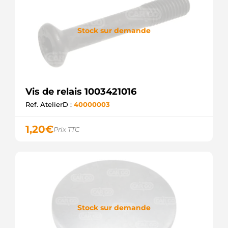
Stock sur demande
Vis de relais 1003421016
Ref. AtelierD :
40000003
1,20
€
Prix TTC
Stock sur demande