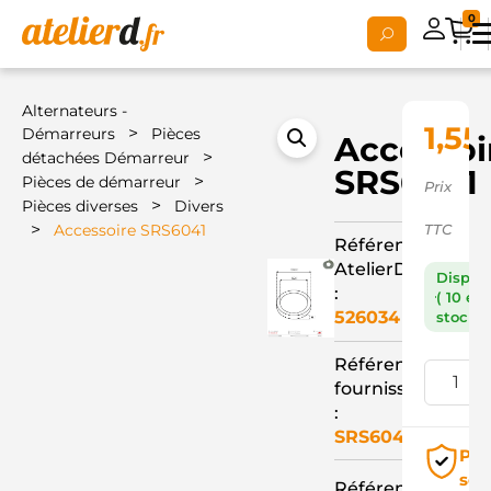
0
Alternateurs -
1,55
>
Démarreurs
Pièces
Accessoi
>
détachées Démarreur
SRS6041
>
Pièces de démarreur
Prix
>
Pièces diverses
Divers
>
Accessoire SRS6041
TTC
Référence
AtelierD
Dispon
:
( 10 en
526034
stock )
Référence
fournisseur
:
SRS6041
Pai
séc
Référence