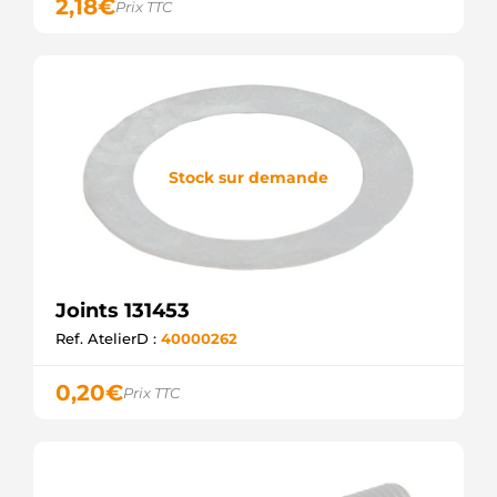
2,18
€
Prix TTC
Stock sur demande
Joints 131453
Ref. AtelierD :
40000262
0,20
€
Prix TTC