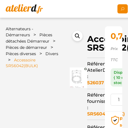
Alternateurs -
0,71
>
Démarreurs
Pièces
Accessoi
>
détachées Démarreur
SRS6042
>
Pièces de démarreur
Prix
>
Pièces diverses
Divers
>
Accessoire
TTC
Référence
SRS6042(BULK)
AtelierD
Dispon
:
( 10 en
526037
stock )
Référence
fournisseur
:
SRS6042(BULK)
Pai
séc
Référence