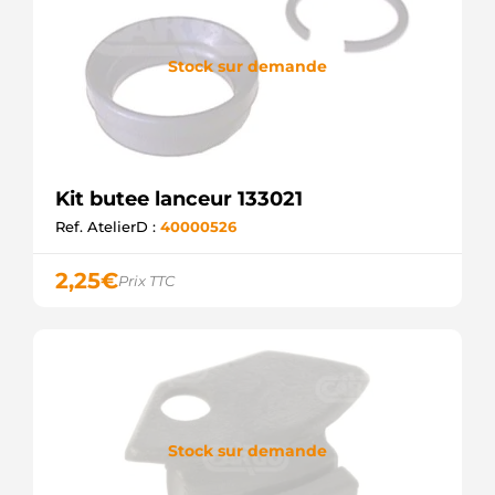
Stock sur demande
Kit butee lanceur 133021
Ref. AtelierD :
40000526
2,25
€
Prix TTC
Stock sur demande