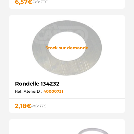
6,57
€
Prix TTC
Stock sur demande
Rondelle 134232
Ref. AtelierD :
40000731
2,18
€
Prix TTC