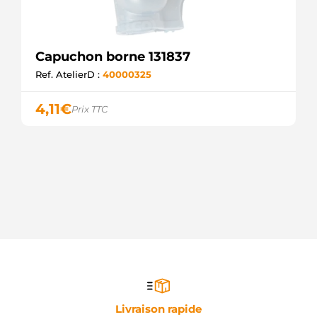
Capuchon borne 131837
Ref. AtelierD :
40000325
4,11
€
Prix TTC
Livraison rapide