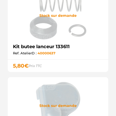
Stock sur demande
Kit butee lanceur 133611
Ref. AtelierD :
40000637
5,80
€
Prix TTC
Stock sur demande