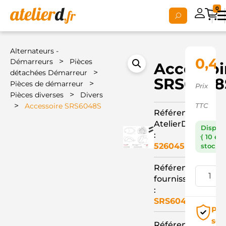
0
Alternateurs -
0,4
>
Démarreurs
Pièces
Accessoi
>
détachées Démarreur
SRS6048
>
Pièces de démarreur
Prix
>
Pièces diverses
Divers
>
Accessoire SRS6048S
TTC
Référence
AtelierD
Dispon
:
( 10 en
526045
stock )
Référence
fournisseur
:
SRS6048S
Pai
séc
Référence