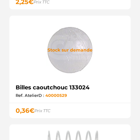
2,25
€
Prix TTC
Stock sur demande
Billes caoutchouc 133024
Ref. AtelierD :
40000529
0,36
€
Prix TTC