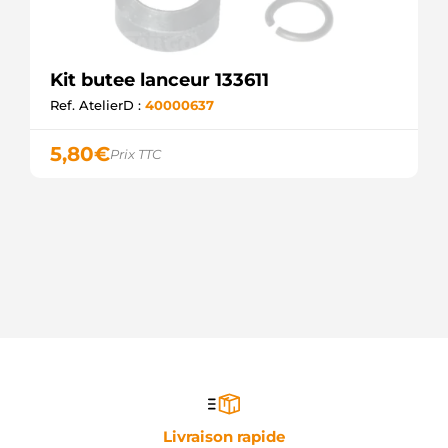
Kit butee lanceur 133611
Ref. AtelierD :
40000637
5,80
€
Prix TTC
Livraison rapide