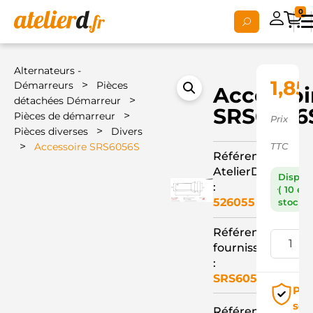
0
Alternateurs -
1,85
>
Démarreurs
Pièces
Accessoi
>
détachées Démarreur
SRS6056
>
Pièces de démarreur
Prix
>
Pièces diverses
Divers
>
Accessoire SRS6056S
TTC
Référence
AtelierD
Dispon
:
( 10 en
526055
stock )
Référence
fournisseur
:
SRS6056S
Pai
séc
Référence