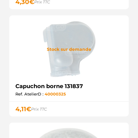
4,30
€
Prix TTC
Stock sur demande
Capuchon borne 131837
Ref. AtelierD :
40000325
4,11
€
Prix TTC