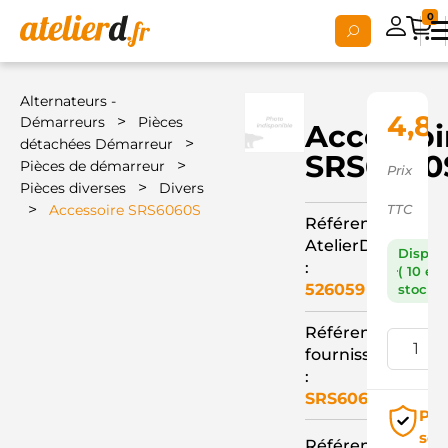
0
Alternateurs -
4,87
>
Démarreurs
Pièces
Accessoi
>
détachées Démarreur
SRS6060
>
Pièces de démarreur
Prix
>
Pièces diverses
Divers
>
Accessoire SRS6060S
TTC
Référence
AtelierD
Dispon
:
( 10 en
526059
stock )
Référence
fournisseur
:
SRS6060S
Pai
séc
Référence