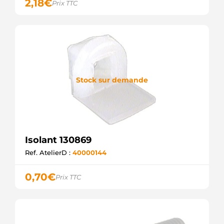
2,18
€
Prix TTC
Stock sur demande
Isolant 130869
Ref. AtelierD :
40000144
0,70
€
Prix TTC