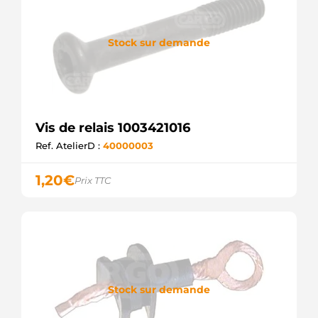
Stock sur demande
Vis de relais 1003421016
Ref. AtelierD :
40000003
1,20
€
Prix TTC
Stock sur demande