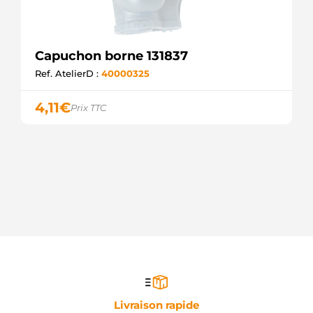
Capuchon borne 131837
Ref. AtelierD :
40000325
4,11
€
Prix TTC
Livraison rapide