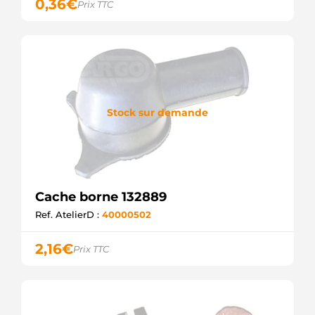
0,36
€
Prix TTC
Stock sur demande
Cache borne 132889
Ref. AtelierD :
40000502
2,16
€
Prix TTC