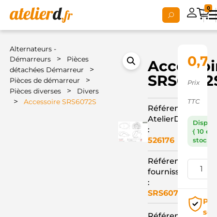
0
Alternateurs -
0,71
>
Démarreurs
Pièces
Accessoi
>
détachées Démarreur
SRS6072
>
Pièces de démarreur
Prix
>
Pièces diverses
Divers
>
Accessoire SRS6072S
TTC
Référence
AtelierD
Dispon
:
( 10 en
526176
stock )
Référence
fournisseur
:
SRS6072S
Pai
séc
Référence