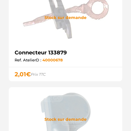
Stock sur demande
Connecteur 133879
Ref. AtelierD :
40000678
2,01
€
Prix TTC
Stock sur demande