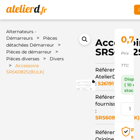
Alternateurs -
0,71
>
Démarreurs
Pièces
Accessoi
>
détachées Démarreur
SRS6082
>
Pièces de démarreur
Prix
>
Pièces diverses
Divers
>
Accessoire
TTC
Référence
SRS6082S(BULK)
AtelierD
Dispon
:
526191
( 10 en
stock )
Référence
fournisseur
:
SRS6082S(BULK)
Pai
Référence
séc
Origine