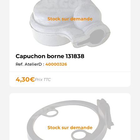
Stock sur demande
Capuchon borne 131838
Ref. AtelierD :
40000326
4,30
€
Prix TTC
Stock sur demande