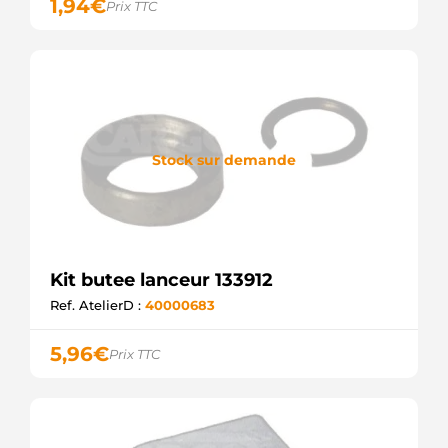
1,94
€
Prix TTC
Stock sur demande
Kit butee lanceur 133912
Ref. AtelierD :
40000683
5,96
€
Prix TTC