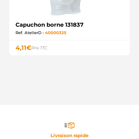
Capuchon borne 131837
Ref. AtelierD :
40000325
4,11
€
Prix TTC
Livraison rapide