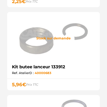
2,25
€
Prix TTC
Stock sur demande
Kit butee lanceur 133912
Ref. AtelierD :
40000683
5,96
€
Prix TTC