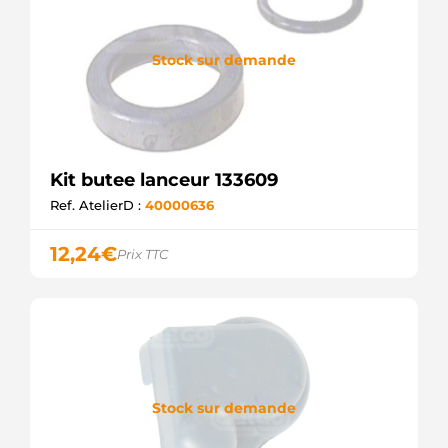
Stock sur demande
Kit butee lanceur 133609
Ref. AtelierD :
40000636
12,24
€
Prix TTC
Stock sur demande