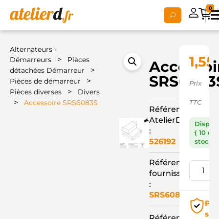
0
Alternateurs -
1,55
>
Démarreurs
Pièces
Accessoi
>
détachées Démarreur
SRS6083
>
Pièces de démarreur
Prix
>
Pièces diverses
Divers
>
Accessoire SRS6083S
TTC
Référence
AtelierD
Dispon
:
( 10 en
526192
stock )
Référence
fournisseur
:
SRS6083S
Pai
séc
Référence