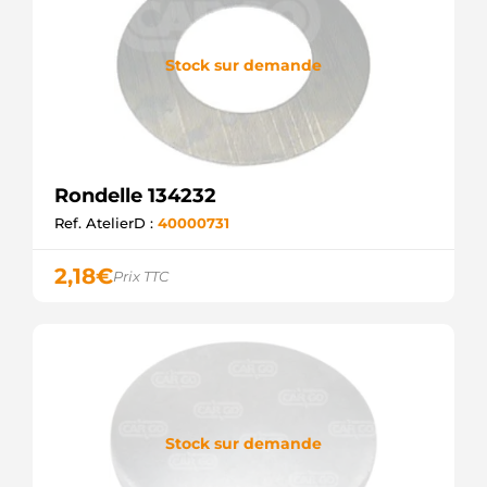
Stock sur demande
Rondelle 134232
Ref. AtelierD :
40000731
2,18
€
Prix TTC
Stock sur demande