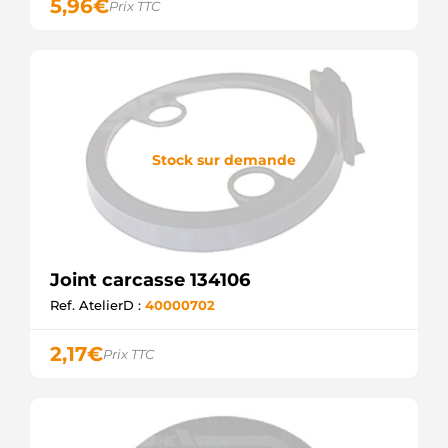
5,96
€
Prix TTC
Stock sur demande
Joint carcasse 134106
Ref. AtelierD :
40000702
2,17
€
Prix TTC