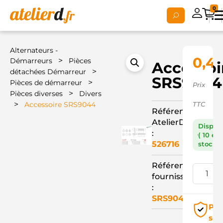
0
Alternateurs -
0,4
>
Démarreurs
Pièces
Accessoi
>
détachées Démarreur
SRS9044
>
Pièces de démarreur
Prix
>
Pièces diverses
Divers
>
Accessoire SRS9044
TTC
Référence
AtelierD
Dispon
:
( 10 en
526716
stock )
Référence
fournisseur
:
SRS9044
Pai
séc