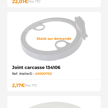
22,01
€
Prix TTC
Stock sur demande
Joint carcasse 134106
Ref. AtelierD :
40000702
2,17
€
Prix TTC