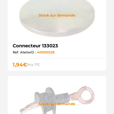
Stock sur demande
Connecteur 133023
Ref. AtelierD :
40000528
1,94
€
Prix TTC
Stock sur demande