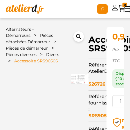
0
Alternateurs -
0,92
>
Démarreurs
Pièces
Accessoi
>
détachées Démarreur
SRS9050
>
Pièces de démarreur
Prix
>
Pièces diverses
Divers
>
Accessoire SRS9050S
TTC
Référence
AtelierD
Dispon
:
( 10 en
526726
stock )
Référence
fournisseur
:
SRS9050S
Pai
séc
Référence