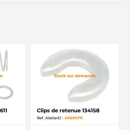
de
Stock sur demande
611
Clips de retenue 134158
Ref. AtelierD :
40000711