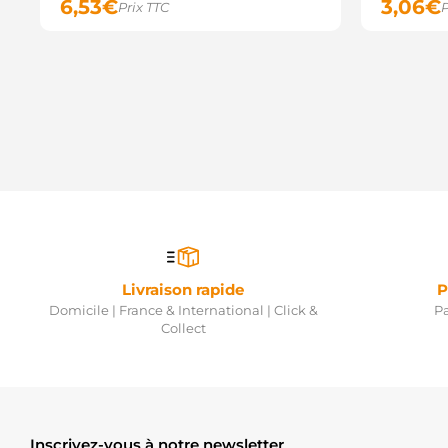
6,53
€
3,06
€
Prix TTC
P
Livraison rapide
P
Domicile | France & International | Click &
Pa
Collect
Inscrivez-vous à notre newsletter