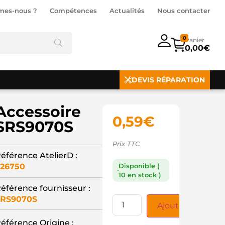
mes-nous ?
Compétences
Actualités
Nous contacter
0
0,00
€
DEVIS RÉPARATION
Accessoire
0,59
€
SRS9070S
Prix TTC
éférence AtelierD :
26750
Disponible (
10 en stock )
éférence fournisseur :
SRS9070S
Ajouter au panie
éférence Origine :