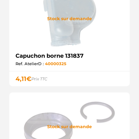
Stock sur demande
Capuchon borne 131837
Ref. AtelierD :
40000325
4,11
€
Prix TTC
Stock sur demande