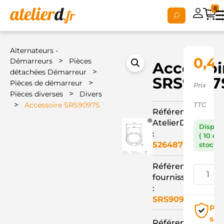
0
Alternateurs -
0,4
>
Démarreurs
Pièces
Accessoi
>
détachées Démarreur
SRS9097
>
Pièces de démarreur
Prix
>
Pièces diverses
Divers
>
Accessoire SRS9097S
TTC
Référence
AtelierD
Dispon
:
( 10 en
526487
stock )
Référence
fournisseur
:
SRS9097S
Pai
séc
Référence