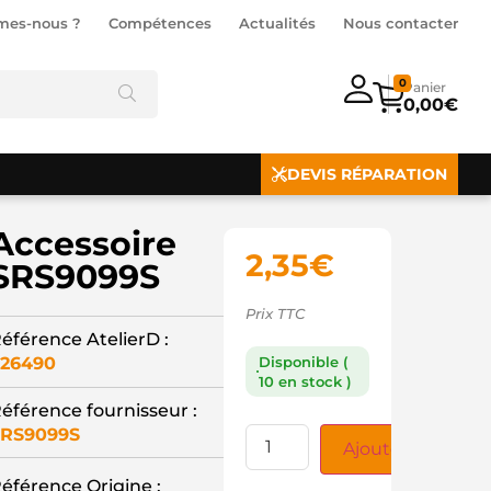
mes-nous ?
Compétences
Actualités
Nous contacter
0
0,00
€
DEVIS RÉPARATION
Accessoire
2,35
€
SRS9099S
Prix TTC
éférence AtelierD :
26490
Disponible (
10 en stock )
éférence fournisseur :
RS9099S
Ajouter au panie
éférence Origine :