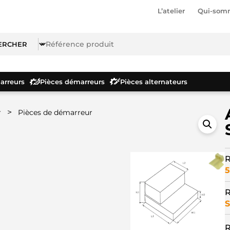
L’atelier
Qui-som
rreurs
Pièces démarreurs
Pièces alternateurs
>
r
Pièces de démarreur
R
5
R
S
R