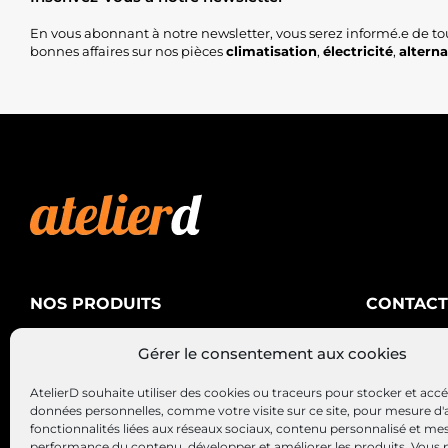
En vous abonnant à notre newsletter, vous serez informé.e de to
bonnes affaires sur nos pièces
climatisation
,
électricité
,
altern
NOS PRODUITS
CONTACT
AtelierD
Climatisation
Gérer le consentement aux cookies
88200 SA
Électricité
03 29 22 3
AtelierD souhaite utiliser des cookies ou traceurs pour stocker et acc
Alternateurs – Démarreurs
contact@at
données personnelles, comme votre visite sur ce site, pour mesure d'
fonctionnalités liées aux réseaux sociaux, contenu personnalisé et me
performance du contenu, développer et améliorer les produits, Vous