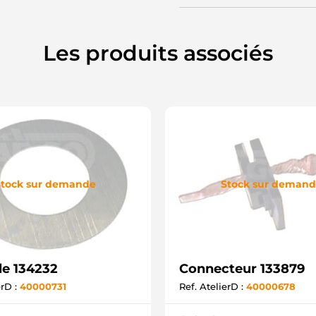
Les produits associés
tock sur demande
Stock sur deman
le 134232
Connecteur 133879
erD :
40000731
Ref. AtelierD :
40000678