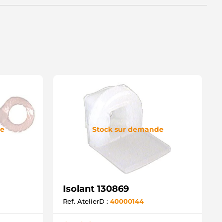
de
Stock sur demande
Isolant 130869
Ref. AtelierD :
40000144