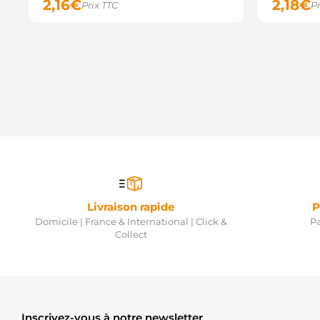
2,16
€
2,18
€
Prix TTC
Pr
Livraison rapide
P
Domicile | France & International | Click &
Pa
Collect
Inscrivez-vous à notre newsletter