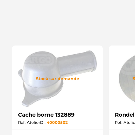
Stock sur demande
S
Cache borne 132889
Rondel
Ref. AtelierD :
40000502
Ref. Ateli