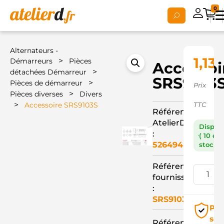
0
Alternateurs -
1,13
>
Démarreurs
Pièces
Accessoi
>
détachées Démarreur
SRS9103
>
Pièces de démarreur
Prix
>
Pièces diverses
Divers
>
Accessoire SRS9103S
TTC
Référence
AtelierD
Dispon
:
( 10 en
526494
stock )
Référence
fournisseur
:
SRS9103S
Pai
séc
Référence