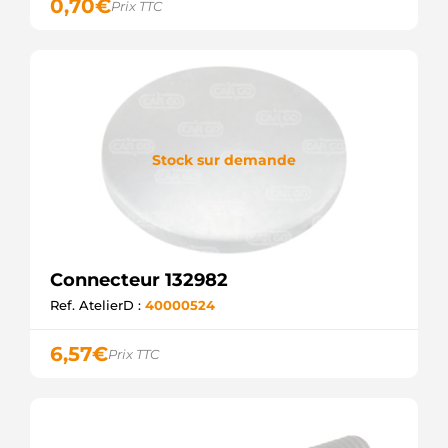
0,70
€
Prix TTC
Stock sur demande
Connecteur 132982
Ref. AtelierD :
40000524
6,57
€
Prix TTC