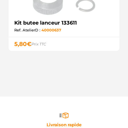
Kit butee lanceur 133611
Ref. AtelierD :
40000637
5,80
€
Prix TTC
Livraison rapide