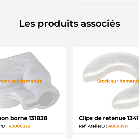
Les produits associés
tock sur demande
Stock sur deman
on borne 131838
Clips de retenue 134
erD :
40000326
Ref. AtelierD :
40000711