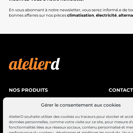
En vous abonnant à notre newsletter, vous serez informé.e de to
bonnes affaires sur nos pièces
climatisation
,
électricité
,
altern
NOS PRODUITS
CONTACT
AtelierD
Climatisation
Gérer le consentement aux cookies
88200 SA
Électricité
03 29 22 3
AtelierD souhaite utiliser des cookies ou traceurs pour stocker et acc
Alternateurs – Démarreurs
contact@at
données personnelles, comme votre visite sur ce site, pour mesure d'
fonctionnalités liées aux réseaux sociaux, contenu personnalisé et me
performance du contenu, développer et améliorer les produits, Vous