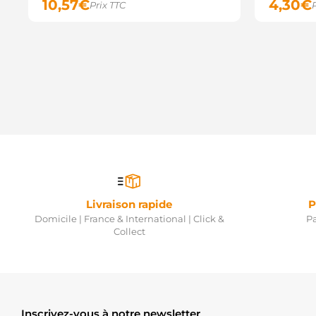
10,57
€
4,30
€
Prix TTC
Livraison rapide
P
Domicile | France & International | Click &
Pa
Collect
Inscrivez-vous à notre newsletter