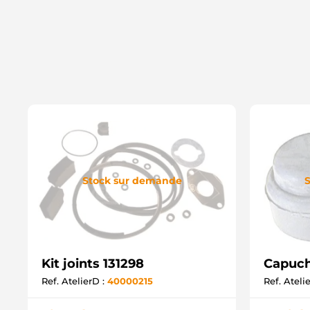
Stock sur demande
S
Kit joints 131298
Capuch
Ref. AtelierD :
40000215
Ref. Ateli