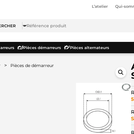
L’atelier
Qui-som
rreurs
Pièces démarreurs
Pièces alternateurs
>
r
Pièces de démarreur
R
5
R
S
R