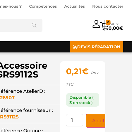
mes-nous ?
Compétences
Actualités
Nous contacter
0
0,00
€
DEVIS RÉPARATION
Accessoire
0,21
€
SRS9112S
Prix
TTC
éférence AtelierD :
26507
Disponible (
3 en stock )
éférence fournisseur :
RS9112S
Ajouter au panie
éférence Origine :