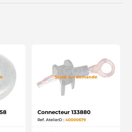
de
Stock sur demande
158
Connecteur 133880
Ref. AtelierD :
40000679