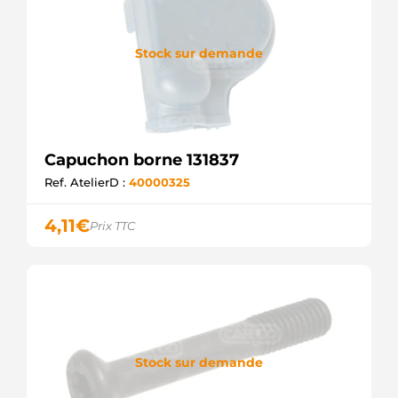
Stock sur demande
Capuchon borne 131837
Ref. AtelierD :
40000325
4,11
€
Prix TTC
Stock sur demande