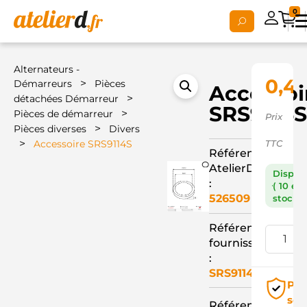
0
Alternateurs -
0,4
>
Démarreurs
Pièces
Accessoi
>
détachées Démarreur
SRS9114
>
Pièces de démarreur
Prix
>
Pièces diverses
Divers
>
Accessoire SRS9114S
TTC
Référence
AtelierD
Dispon
:
( 10 en
526509
stock )
Référence
fournisseur
:
SRS9114S
Pai
séc
Référence