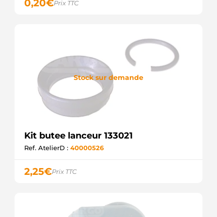
0,20
€
Prix TTC
Stock sur demande
Kit butee lanceur 133021
Ref. AtelierD :
40000526
2,25
€
Prix TTC