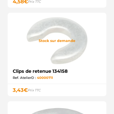
4,58
€
Prix TTC
Stock sur demande
Clips de retenue 134158
Ref. AtelierD :
40000711
3,43
€
Prix TTC