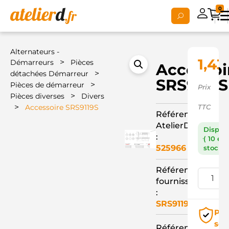
0
Alternateurs -
1,43
>
Démarreurs
Pièces
Accessoi
>
détachées Démarreur
SRS9119S
>
Pièces de démarreur
Prix
>
Pièces diverses
Divers
>
Accessoire SRS9119S
TTC
Référence
AtelierD
Dispon
:
( 10 en
525966
stock )
Référence
fournisseur
:
SRS9119S
Pai
séc
Référence