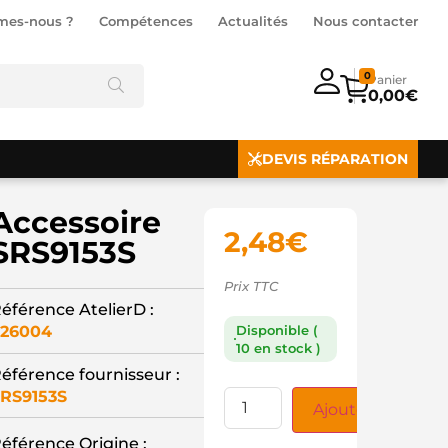
mes-nous ?
Compétences
Actualités
Nous contacter
0
0,00
€
DEVIS RÉPARATION
Accessoire
2,48
€
SRS9153S
Prix TTC
éférence AtelierD :
26004
Disponible (
10 en stock )
éférence fournisseur :
RS9153S
Ajouter au panie
éférence Origine :