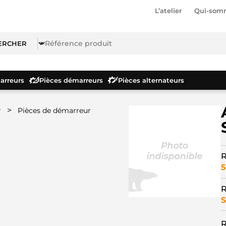
L’atelier
Qui-som
rreurs
Pièces démarreurs
Pièces alternateurs
>
r
Pièces de démarreur
R
5
R
S
R