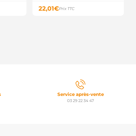
22,01
€
Prix TTC
s
Service après-vente
03 29 22 34 47