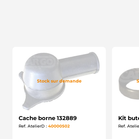
Stock sur demande
S
Cache borne 132889
Kit but
Ref. AtelierD :
40000502
Ref. Ateli