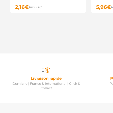
2,16
€
5,96
€
Prix TTC
P
Livraison rapide
P
Domicile | France & International | Click &
Pa
Collect