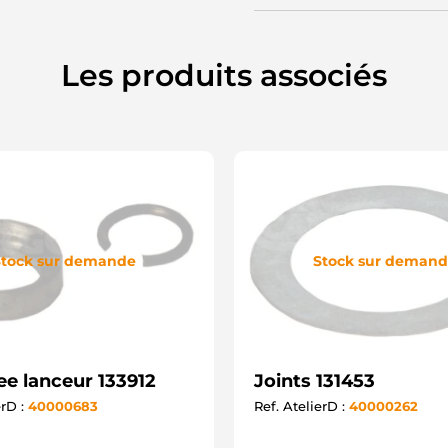
Les produits associés
tock sur demande
Stock sur deman
ee lanceur 133912
Joints 131453
erD :
40000683
Ref. AtelierD :
40000262