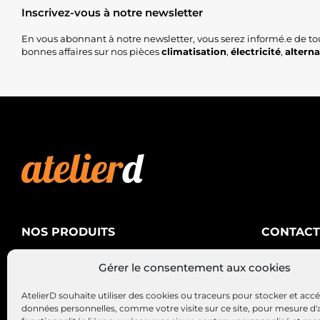
Inscrivez-vous à notre newsletter
En vous abonnant à notre newsletter, vous serez informé.e de to
bonnes affaires sur nos pièces
climatisation
,
électricité
,
altern
NOS PRODUITS
CONTACT
AtelierD
Climatisation
Gérer le consentement aux cookies
88200 SA
Électricité
03 29 22 3
AtelierD souhaite utiliser des cookies ou traceurs pour stocker et acc
Alternateurs – Démarreurs
contact@at
données personnelles, comme votre visite sur ce site, pour mesure d'