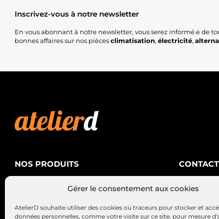
Inscrivez-vous à notre newsletter
En vous abonnant à notre newsletter, vous serez informé.e de to
bonnes affaires sur nos pièces
climatisation
,
électricité
,
altern
NOS PRODUITS
CONTACT
AtelierD
Climatisation
Gérer le consentement aux cookies
88200 SA
Électricité
03 29 22 3
AtelierD souhaite utiliser des cookies ou traceurs pour stocker et acc
Alternateurs – Démarreurs
contact@at
données personnelles, comme votre visite sur ce site, pour mesure d'