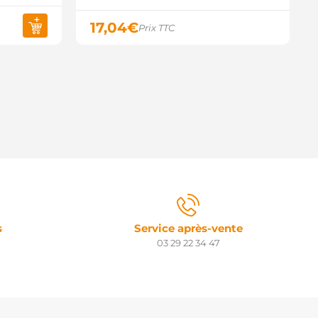
17,04
€
Prix TTC
s
Service après-vente
03 29 22 34 47