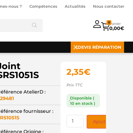
mes-nous ?
Compétences
Actualités
Nous contacter
0
0,00
€
DEVIS RÉPARATION
Joint
2,35
€
SRS1051S
Prix TTC
éférence AtelierD :
29481
Disponible (
10 en stock )
éférence fournisseur :
RS1051S
Ajouter au panie
éférence Origine :