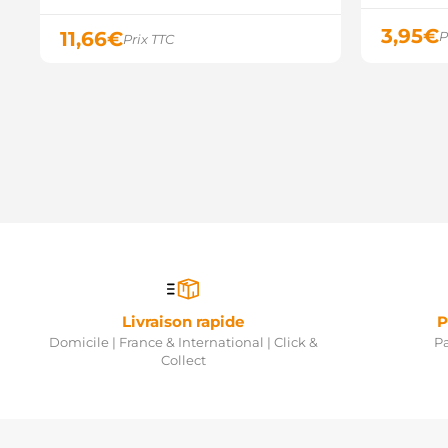
3,95
€
11,66
€
P
Prix TTC
Livraison rapide
P
Domicile | France & International | Click &
Pa
Collect