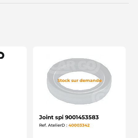
Stock sur demande
Joint spi 9001453583
Ref. AtelierD :
40003342