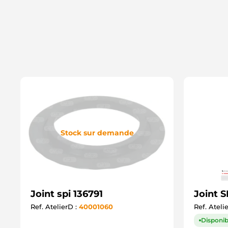
Stock sur demande
Joint spi 136791
Joint 
Ref. AtelierD :
40001060
Ref. Ateli
Disponib