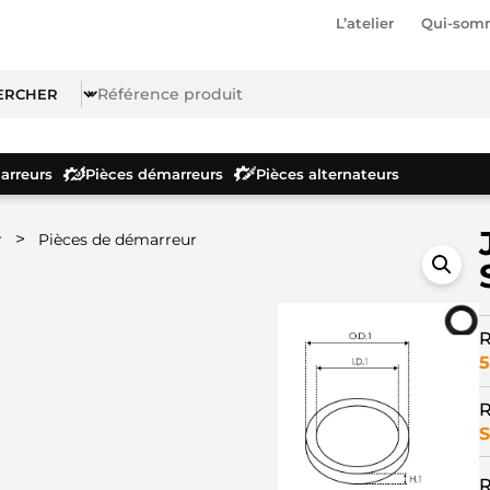
L’atelier
Qui-som
rreurs
Pièces démarreurs
Pièces alternateurs
>
r
Pièces de démarreur
R
5
R
S
R