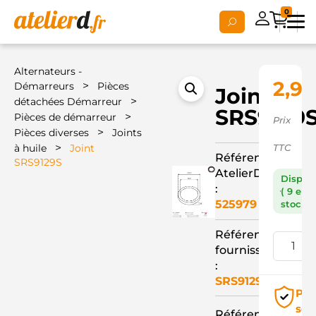
0
Alternateurs -
2,94
>
Démarreurs
Pièces
Joint
>
détachées Démarreur
SRS9129
>
Pièces de démarreur
Prix
>
Pièces diverses
Joints
>
à huile
Joint
TTC
Référence
SRS9129S
AtelierD
Dispon
:
( 9 en
525979
stock )
Référence
fournisseur
:
SRS9129S
Pai
séc
Référence