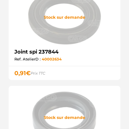
Stock sur demande
Joint spi 237844
Ref. AtelierD :
40002634
0,91
€
Prix TTC
Stock sur demande