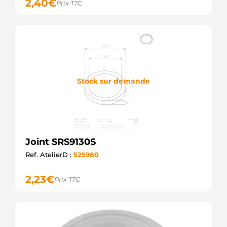
2,40
€
Prix TTC
Stock sur demande
Joint SRS9130S
Ref. AtelierD :
525980
2,23
€
Prix TTC