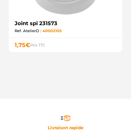
Joint spi 231573
Ref. AtelierD :
40002105
1,75
€
Prix TTC
Livraison rapide