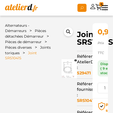
0
Alternateurs -
0,92
>
Démarreurs
Pièces
Joint
>
détachées Démarreur
SRS1041
>
Pièces de démarreur
Prix
>
Pièces diverses
Joints
>
toriques
Joint
TTC
Référence
SRS1041S
AtelierD
Dispon
:
( 9 en
529471
stock )
Référence
fournisseur
:
SRS1041S
Pai
séc
Référence