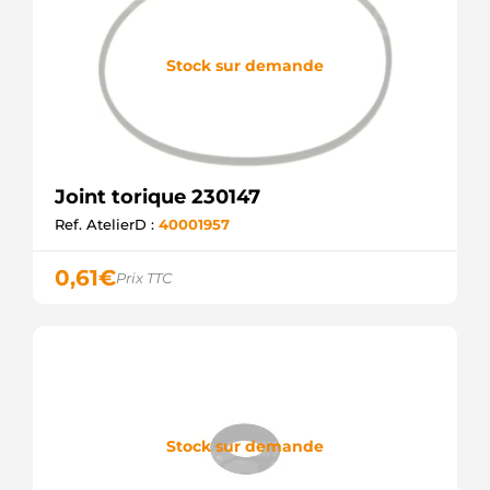
Stock sur demande
Joint torique 230147
Ref. AtelierD :
40001957
0,61
€
Prix TTC
Stock sur demande