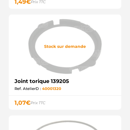
1,49
€
Prix TTC
Stock sur demande
Joint torique 139205
Ref. AtelierD :
40001320
1,07
€
Prix TTC