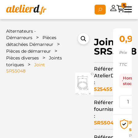
0
Alternateurs -
0,92
>
Démarreurs
Pièces
Joint
>
détachées Démarreur
SRS5048
>
Pièces de démarreur
Prix
>
Pièces diverses
Joints
>
toriques
Joint
TTC
Référence
SRS5048
AtelierD
Hors
:
stock
525455
Référence
fournisseur
:
Pai
SRS5048
séc
Pay
Référence