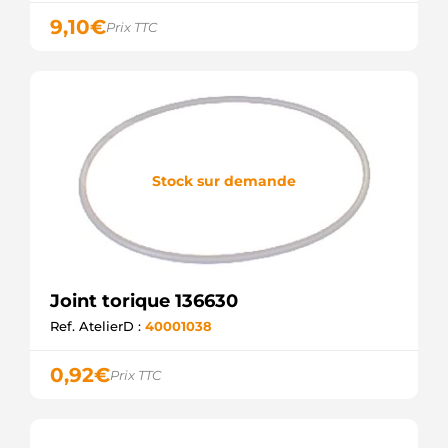
9,10
€
Prix TTC
Stock sur demande
Joint torique 136630
Ref. AtelierD :
40001038
0,92
€
Prix TTC