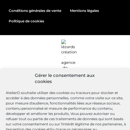
Conditions générales de vente
Mentions légales
Politique de cookies
Gérer le consentement aux
cookies
AtelierD souhaite utiliser des cookies ou traceurs pour stocker et
accéder à des données personnelles, comme votre visite sur ce site,
pour mesure d'audience, fonctionnalités liées aux réseaux sociaux,
contenu personnalisé et mesure de performance du contenu,
Site réalisé par
Lézards
Création
développer et améliorer les produits, Vous pouvez autoriser ou
refuser tout ou partie de ces traitements de données qui sont basés
sur votre consentement ou sur l'intérêt légitime de nos partenaires, à
l'exception des cookies et/ou traceurs nécessaires au