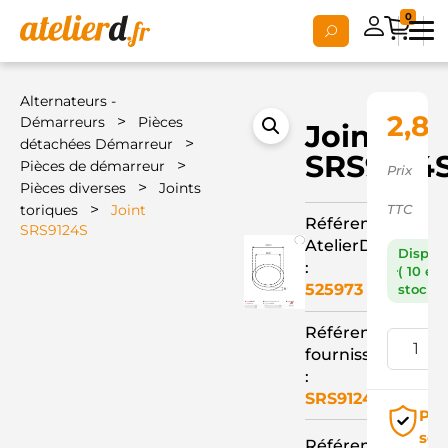
0
Alternateurs -
2,86
>
Démarreurs
Pièces
Joint
>
détachées Démarreur
SRS9124
>
Pièces de démarreur
Prix
>
Pièces diverses
Joints
>
toriques
Joint
TTC
Référence
SRS9124S
AtelierD
Dispon
:
( 10 en
525973
stock )
Référence
fournisseur
:
SRS9124S
Pai
séc
Référence