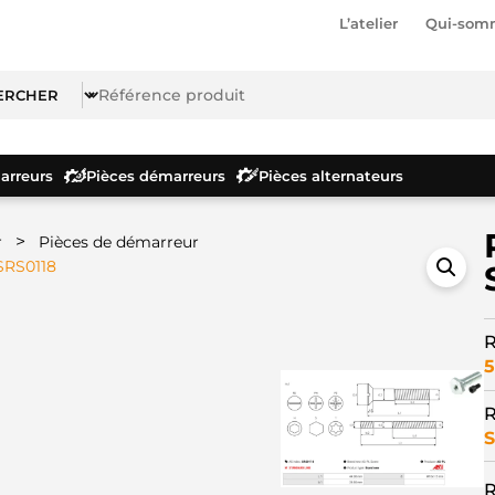
L’atelier
Qui-som
rreurs
Pièces démarreurs
Pièces alternateurs
>
r
Pièces de démarreur
 SRS0118
R
5
R
S
R