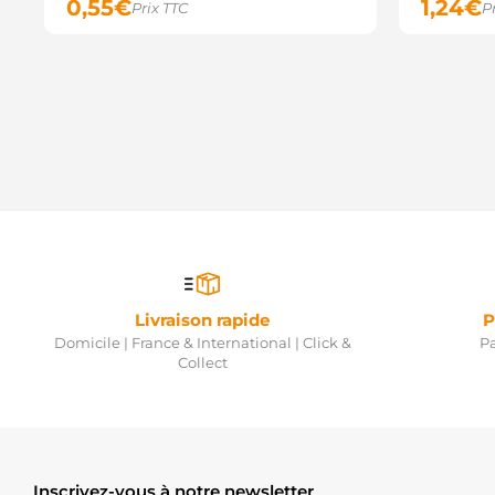
0,55
€
1,24
€
Prix TTC
P
Livraison rapide
P
Domicile | France & International | Click &
Pa
Collect
Inscrivez-vous à notre newsletter