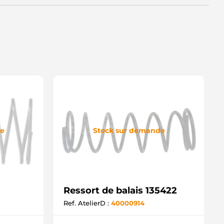
de
Stock sur demande
Ressort de balais 135422
Ref. AtelierD :
40000914