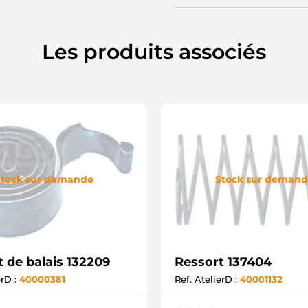
Les produits associés
tock sur demande
Stock sur deman
 de balais 132209
Ressort 137404
erD :
40000381
Ref. AtelierD :
40001132