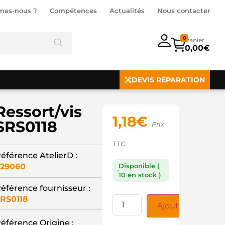
mes-nous ?
Compétences
Actualités
Nous contacter
0
0,00
€
DEVIS RÉPARATION
Ressort/vis
1,18
€
SRS0118
Prix
TTC
éférence AtelierD :
29060
Disponible (
10 en stock )
éférence fournisseur :
RS0118
Ajouter au panie
éférence Origine :