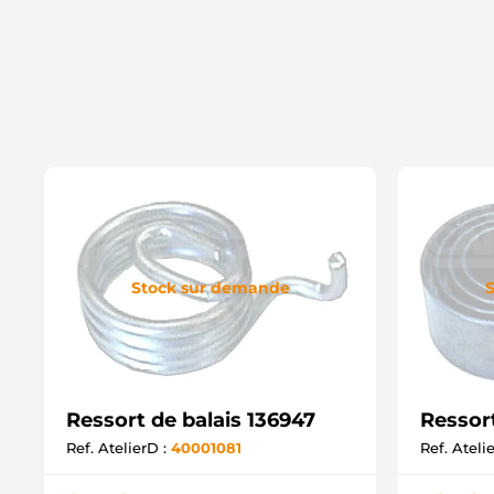
Stock sur demande
S
Ressort de balais 136947
Ressort
Ref. AtelierD :
40001081
Ref. Ateli