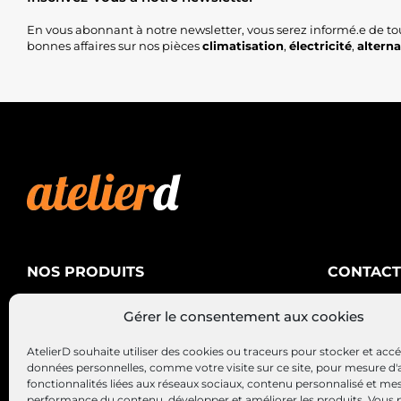
En vous abonnant à notre newsletter, vous serez informé.e de to
bonnes affaires sur nos pièces
climatisation
,
électricité
,
altern
NOS PRODUITS
CONTACT
AtelierD
Climatisation
Gérer le consentement aux cookies
88200 SA
Électricité
03 29 22 3
AtelierD souhaite utiliser des cookies ou traceurs pour stocker et acc
Alternateurs – Démarreurs
contact@at
données personnelles, comme votre visite sur ce site, pour mesure d'
fonctionnalités liées aux réseaux sociaux, contenu personnalisé et me
performance du contenu, développer et améliorer les produits, Vous