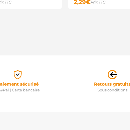
2,29
€
rix TTC
Prix TTC
aiement sécurisé
Retours gratuit
yPal | Carte bancaire
Sous conditions