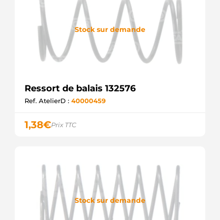
Stock sur demande
Ressort de balais 132576
Ref. AtelierD :
40000459
1,38
€
Prix TTC
Stock sur demande