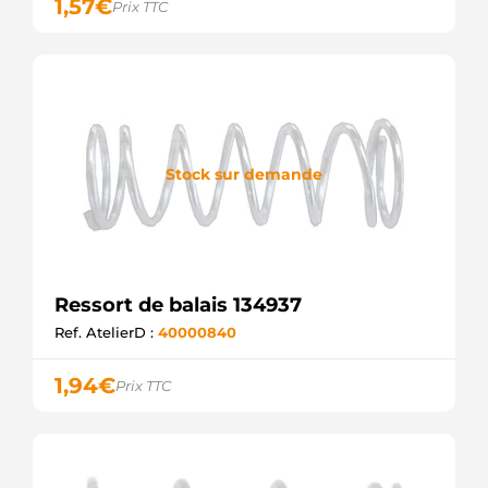
1,57
€
Prix TTC
Stock sur demande
Ressort de balais 134937
Ref. AtelierD :
40000840
1,94
€
Prix TTC