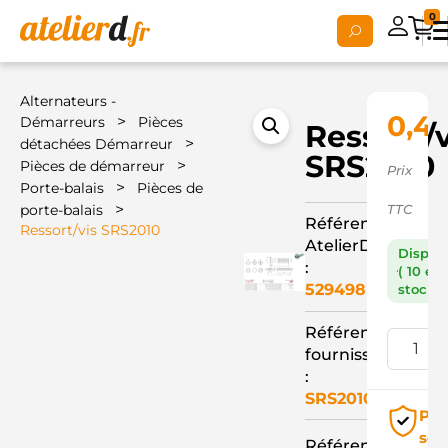
0
Alternateurs -
0,4
>
Démarreurs
Pièces
Ressort/v
>
détachées Démarreur
SRS2010
>
Pièces de démarreur
Prix
>
Porte-balais
Pièces de
>
porte-balais
TTC
Référence
Ressort/vis SRS2010
AtelierD
Dispon
:
( 10 en
529498
stock )
Référence
fournisseur
:
SRS2010
Pai
séc
Référence