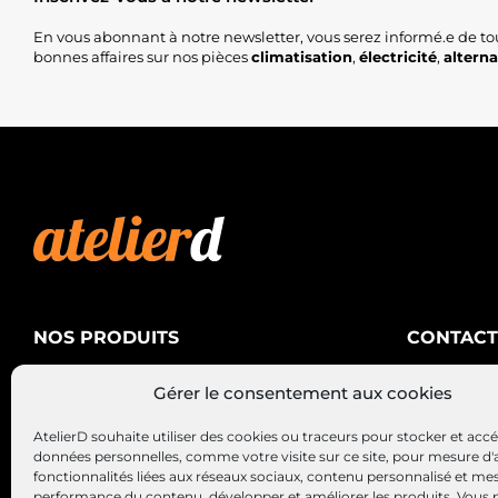
En vous abonnant à notre newsletter, vous serez informé.e de to
bonnes affaires sur nos pièces
climatisation
,
électricité
,
altern
NOS PRODUITS
CONTACT
AtelierD
Climatisation
Gérer le consentement aux cookies
88200 SA
Électricité
03 29 22 3
AtelierD souhaite utiliser des cookies ou traceurs pour stocker et acc
Alternateurs – Démarreurs
contact@at
données personnelles, comme votre visite sur ce site, pour mesure d'
fonctionnalités liées aux réseaux sociaux, contenu personnalisé et me
performance du contenu, développer et améliorer les produits, Vous