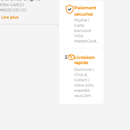
91554 CARGO
Paiement
989233 DELCO
sécurisé
49007-4100 DENSO
Lire plus
PayPal |
D40489SR AS-PL
Carte
CRS6006 ELECTROLOG
bancaire
032191554 CARGO
VISA,
MasterCard...
Livraison
rapide
Domicile |
Click &
Collect |
Votre colis
expédié
sous 24h