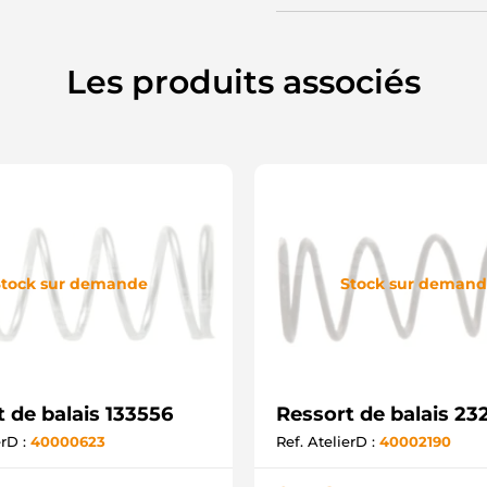
Les produits associés
tock sur demande
Stock sur deman
 de balais 133556
Ressort de balais 23
erD :
40000623
Ref. AtelierD :
40002190