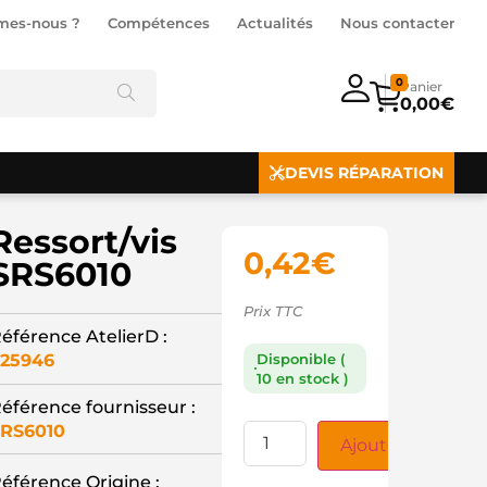
mes-nous ?
Compétences
Actualités
Nous contacter
0
0,00
€
DEVIS RÉPARATION
Ressort/vis
0,42
€
SRS6010
Prix TTC
éférence AtelierD :
25946
Disponible (
10 en stock )
éférence fournisseur :
RS6010
Ajouter au panie
éférence Origine :