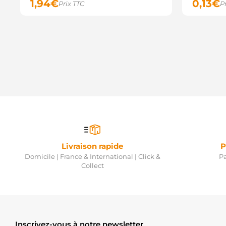
1,94
€
0,13
€
Prix TTC
P
Livraison rapide
P
Domicile | France & International | Click &
Pa
Collect
Inscrivez-vous à notre newsletter