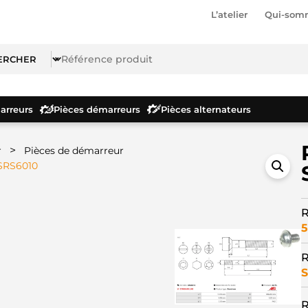
L’atelier
Qui-som
rreurs
Pièces démarreurs
Pièces alternateurs
>
r
Pièces de démarreur
 SRS6010
R
5
R
S
R