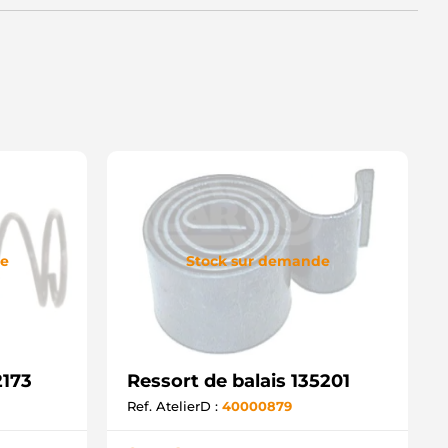
de
Stock sur demande
2173
Ressort de balais 135201
Ref. AtelierD :
40000879