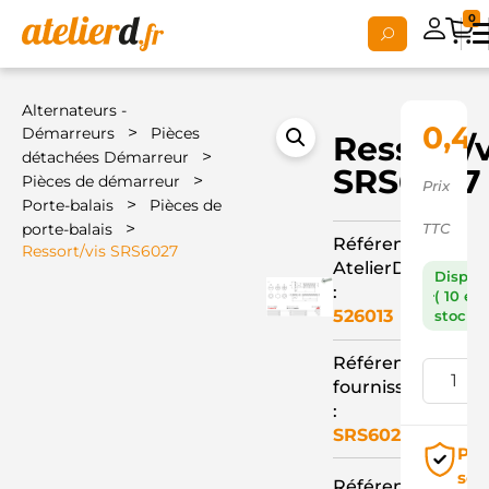
0
Alternateurs -
0,4
>
Démarreurs
Pièces
Ressort/v
>
détachées Démarreur
SRS6027
>
Pièces de démarreur
Prix
>
Porte-balais
Pièces de
>
porte-balais
TTC
Référence
Ressort/vis SRS6027
AtelierD
Dispon
:
( 10 en
526013
stock )
Référence
fournisseur
:
SRS6027
Pai
séc
Référence