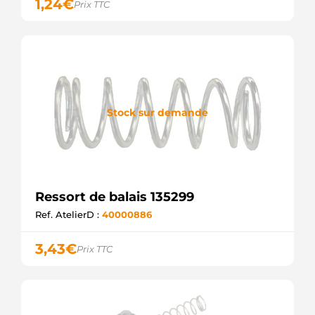
1,24
€
Prix TTC
Stock sur demande
Ressort de balais 135299
Ref. AtelierD :
40000886
3,43
€
Prix TTC