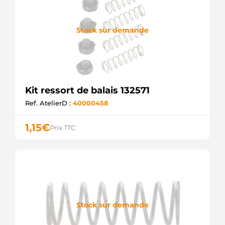
Stock sur demande
Kit ressort de balais 132571
Ref. AtelierD :
40000458
1,15
€
Prix TTC
Stock sur demande