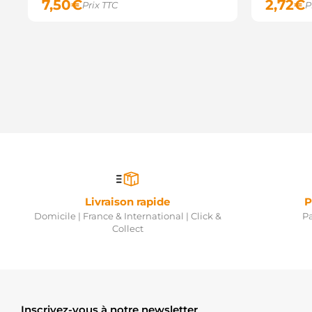
7,50
€
2,72
€
Prix TTC
P
Livraison rapide
P
Domicile | France & International | Click &
Pa
Collect
Inscrivez-vous à notre newsletter