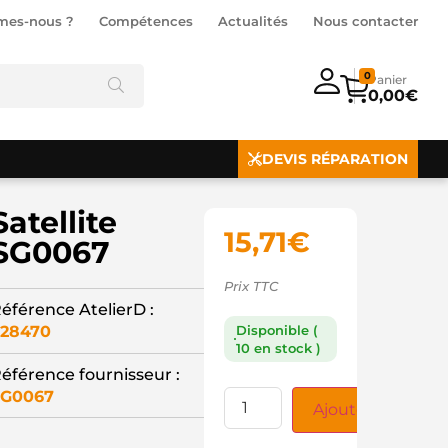
mes-nous ?
Compétences
Actualités
Nous contacter
0
0,00
€
DEVIS RÉPARATION
Satellite
15,71
€
SG0067
Prix TTC
éférence AtelierD :
28470
Disponible (
10 en stock )
éférence fournisseur :
SG0067
Ajouter au panie