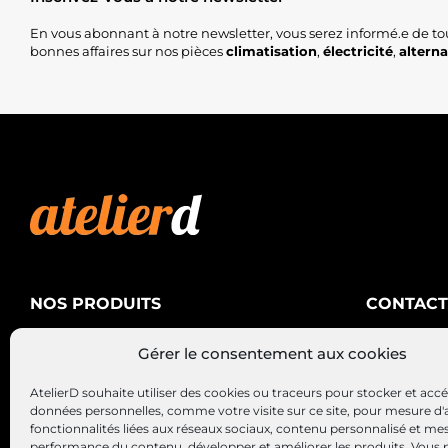
En vous abonnant à notre newsletter, vous serez informé.e de to
bonnes affaires sur nos pièces
climatisation
,
électricité
,
altern
NOS PRODUITS
CONTACT
AtelierD
Climatisation
Gérer le consentement aux cookies
88200 SA
Électricité
03 29 22 3
AtelierD souhaite utiliser des cookies ou traceurs pour stocker et acc
Alternateurs – Démarreurs
contact@at
données personnelles, comme votre visite sur ce site, pour mesure d'
fonctionnalités liées aux réseaux sociaux, contenu personnalisé et me
performance du contenu, développer et améliorer les produits, Vous