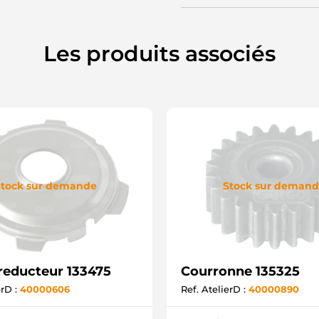
Les produits associés
tock sur demande
Stock sur deman
reducteur 133475
Courronne 135325
erD :
40000606
Ref. AtelierD :
40000890