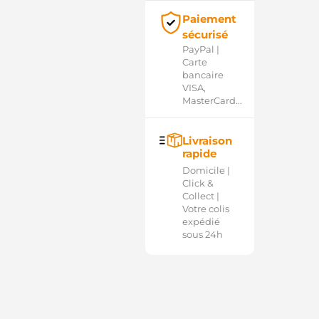
Paiement
sécurisé
PayPal |
Carte
bancaire
VISA,
MasterCard...
Livraison
rapide
Domicile |
Click &
Collect |
Votre colis
expédié
sous 24h