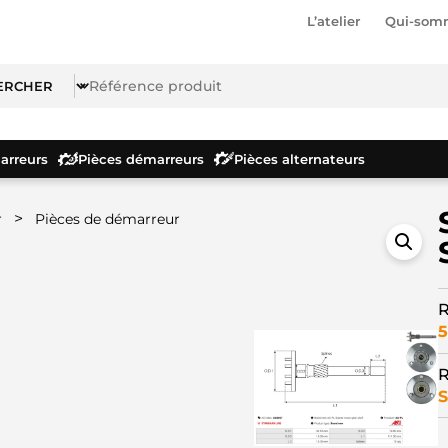
L’atelier
Qui-som
rreurs
Pièces démarreurs
Pièces alternateurs
>
r
Pièces de démarreur
R
5
R