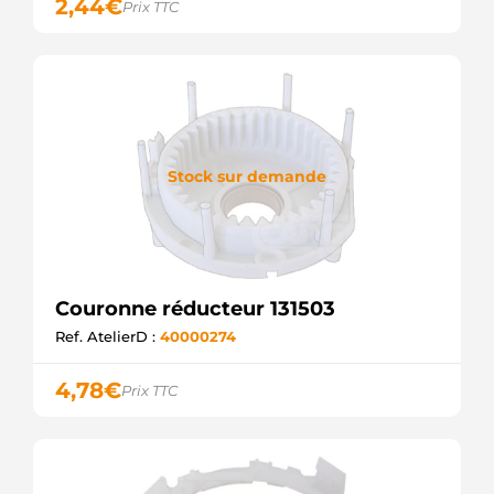
2,44
€
Prix TTC
Stock sur demande
Couronne réducteur 131503
Ref. AtelierD :
40000274
4,78
€
Prix TTC