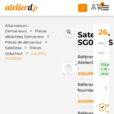
0
Alternateurs -
26,6
>
Démarreurs
Pièces
Satellite
>
détachées Démarreur
SG0099S
>
Pièces de démarreur
Prix
>
Satellites
Pièces
>
reducteur
Satellite
TTC
Référence
SG0099S
AtelierD
Dispon
:
( 10 en
528499
stock )
Référence
fournisseur
:
SG0099S
Pai
séc
Référence