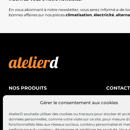
En vous abonnant à notre newsletter, vous serez informé.e de to
bonnes affaires sur nos pièces
climatisation
,
électricité
,
altern
NOS PRODUITS
CONTACT
AtelierD
Climatisation
Gérer le consentement aux cookies
88200 SA
Électricité
03 29 22 3
AtelierD souhaite utiliser des cookies ou traceurs pour stocker et acc
Alternateurs – Démarreurs
contact@at
données personnelles, comme votre visite sur ce site, pour mesure d'
fonctionnalités liées aux réseaux sociaux, contenu personnalisé et me
performance du contenu, développer et améliorer les produits, Vous