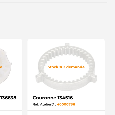
de
Stock sur demande
 136638
Couronne 134516
Ref. AtelierD :
40000786