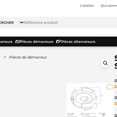
L’atelier
Qui-som
rreurs
Pièces démarreurs
Pièces alternateurs
>
r
Pièces de démarreur
R
5
R
S
R