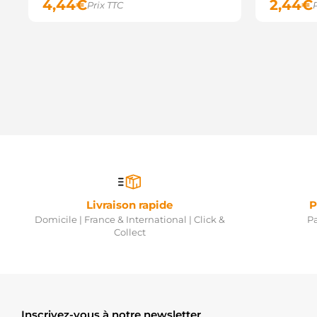
4,44
€
2,44
€
Prix TTC
Livraison rapide
P
Domicile | France & International | Click &
Pa
Collect
Inscrivez-vous à notre newsletter