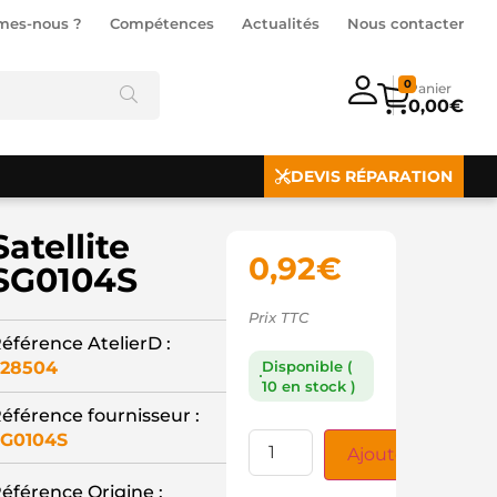
mes-nous ?
Compétences
Actualités
Nous contacter
0
0,00
€
DEVIS RÉPARATION
Satellite
0,92
€
SG0104S
Prix TTC
éférence AtelierD :
28504
Disponible (
10 en stock )
éférence fournisseur :
G0104S
Ajouter au panie
éférence Origine :