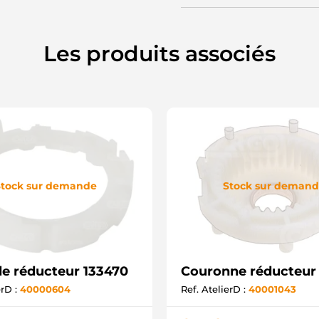
Les produits associés
tock sur demande
Stock sur deman
le réducteur 133470
Couronne réducteur
erD :
40000604
Ref. AtelierD :
40001043