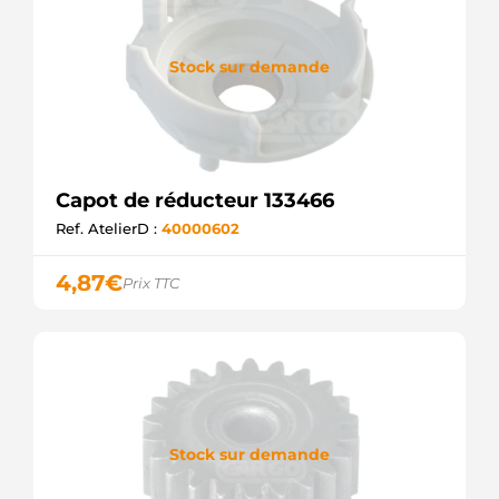
F032132894
CARGO
Stock sur demande
Capot de réducteur 133466
Ref. AtelierD :
40000602
4,87
€
Prix TTC
Stock sur demande