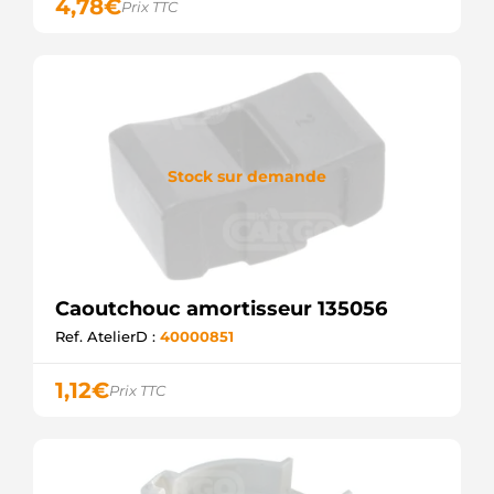
4,78
€
Prix TTC
76-82802
WAI /
TRANSPO
8J4455
CATERPILLAR
90099-
12009
TOYOTA
949120-
Stock sur demande
0240
DENSO
CH12554
JOHN
DEERE
EC43705
Caoutchouc amortisseur 135056
WOODAUTO
SZN2894
Ref. AtelierD :
40000851
KRAUF
UD41090SRS
1,12
€
Prix TTC
AS-PL
X94912-
00240
YANMAR
BALL6000
ELECTROLOG