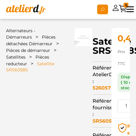
0
Alternateurs -
0,4
>
Démarreurs
Pièces
Satellite
>
détachées Démarreur
SRS6058
>
Pièces de démarreur
Prix
>
Satellites
Pièces
>
reducteur
Satellite
TTC
Référence
SRS6058S
AtelierD
Dispon
:
( 10 en
526057
stock )
Référence
fournisseur
:
SRS6058S
Pai
séc
Référence