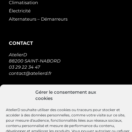
Climatisation
Électricité
Alternateurs – Démarreurs
CONTACT
AtelierD
88200 SAINT-NABORD
03 29 22 34 47
contact@atelierd.fr
Gérer le consentement aux
SUIVEZ-NOUS
cookies
AtelierD souhaite utiliser des cookies ou traceurs pour stocker et
accéder à des données personnelles, comme votre visite sur ce site,
pour mesure d'audience, fonctionnalités liées aux réseaux sociaux,
contenu personnalisé et mesure de performance du contenu,
développer et améliorer les produits, Vous pouvez autoriser ou refuser