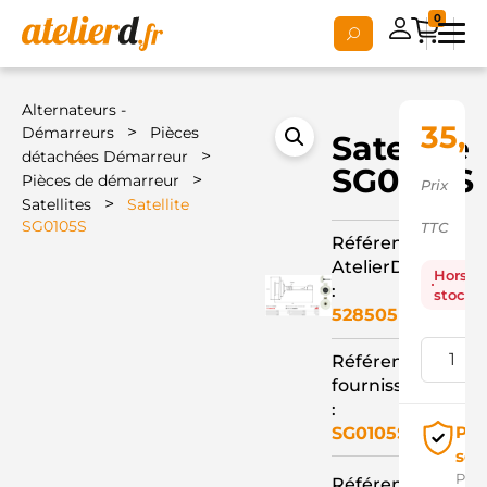
0
Alternateurs -
35,
>
Démarreurs
Pièces
Satellite
>
détachées Démarreur
SG0105S
>
Pièces de démarreur
Prix
>
Satellites
Satellite
SG0105S
TTC
Référence
AtelierD
Hors
:
stock
528505
Référence
fournisseur
:
Pai
SG0105S
séc
Pay
Référence