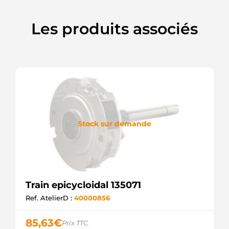
Les produits associés
Stock sur demande
Train epicycloidal 135071
Ref. AtelierD :
40000856
85,63
€
Prix TTC