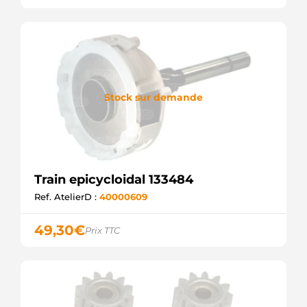
Stock sur demande
Train epicycloidal 133484
Ref. AtelierD :
40000609
49,30
€
Prix TTC