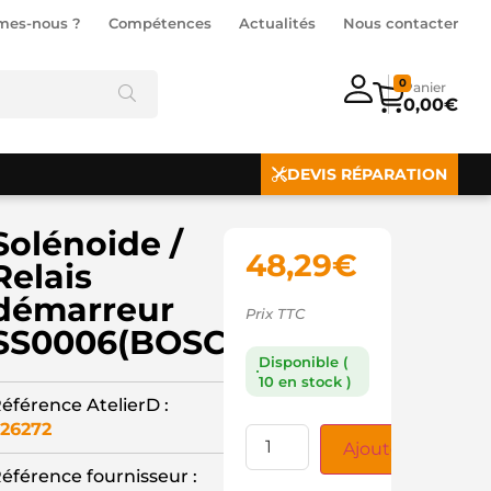
mes-nous ?
Compétences
Actualités
Nous contacter
0
0,00
€
DEVIS RÉPARATION
Solénoide /
48,29
€
Relais
démarreur
Prix TTC
SS0006(BOSCH)
Disponible (
10 en stock )
éférence AtelierD :
26272
Ajouter au panie
éférence fournisseur :