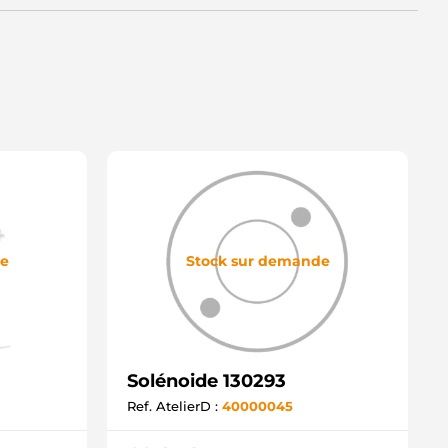
0-15-6535 WILSON
6-9129 WAI / TRANSPO
6-9155 WAI / TRANSPO
660-2110 DIXIE
660-2110-2 DIXIE
330081039 BOSCH
Q2030024 CQ
Q2030026 CQ
3450 GHIBAUDI
3708 GHIBAUDI
B-156 DIXIE
B-164 DIXIE
ND1169 WOODAUTO
ND12942 WOODAUTO
NLS-214 UNIPOINT
de
Stock sur demande
NLS-240 UNIPOINT
D16223SS AS-PL
D805122(BOSCH)SS AS-PL
M-2571 ZM
M-571 ZM
M-580 ZM
Solénoide 130293
M-771 ZM
M2571 ZM
Ref. AtelierD :
40000045
M571 ZM
M580 ZM