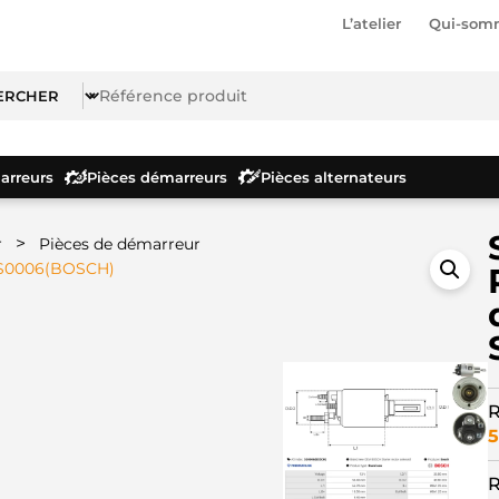
L’atelier
Qui-som
rreurs
Pièces démarreurs
Pièces alternateurs
>
r
Pièces de démarreur
 SS0006(BOSCH)
R
5
R