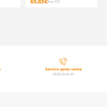
60,83
€
Prix TTC
M771 ZM
27753 ERA
OL1019 ELECTROLOG
3684 GHIBAUDI
0571 ZEN
N70571 ZEN
986SE1569 BOSCH
032134826 CARGO
032130476 CARGO
s
Service après-vente
03 29 22 34 47