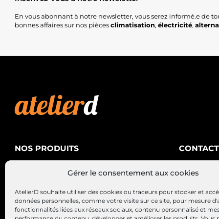
En vous abonnant à notre newsletter, vous serez informé.e de to
bonnes affaires sur nos pièces
climatisation
,
électricité
,
altern
NOS PRODUITS
CONTACT
AtelierD
Climatisation
Gérer le consentement aux cookies
88200 SA
Électricité
03 29 22 3
AtelierD souhaite utiliser des cookies ou traceurs pour stocker et acc
Alternateurs – Démarreurs
contact@at
données personnelles, comme votre visite sur ce site, pour mesure d'
fonctionnalités liées aux réseaux sociaux, contenu personnalisé et me
performance du contenu, développer et améliorer les produits, Vous