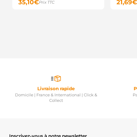
35,10
€
21,69
€
Prix TTC
Livraison rapide
P
Domicile | France & International | Click &
Pa
Collect
Inscrivez-vous à notre newsletter