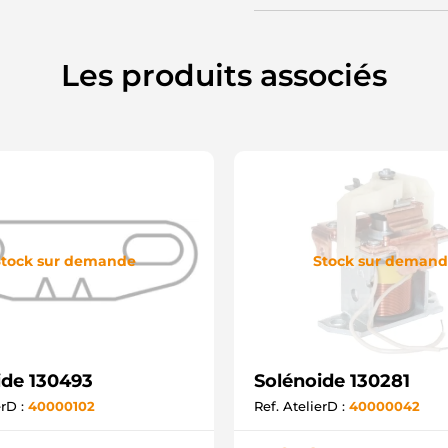
6
6
6
6
Les produits associés
6
9
C
C
E
E
S
S
S
S
S
tock sur demande
Stock sur deman
S
U
U
Z
Z
Z
ide 130493
Solénoide 130281
Z
Z
erD :
40000102
Ref. AtelierD :
40000042
Z
Z