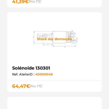
41,39
€
Prix TTC
333147
CARGO
333572
CARGO
333665
CARGO
4.6108.9
IKA
583622
Stock sur demande
PEUGEOT
60711577
FIAT
66-9126
WAI /
TRANSPO
Solénoide 130301
6660-1113
DIXIE
Ref. AtelierD :
40000049
7073315
FIAT
64,47
€
Prix TTC
79VB11390AA
FORD
81017054
POWERMAX
82368225
FIAT