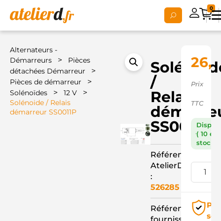
0
Alternateurs -
26,
>
Démarreurs
Pièces
Solénoid
>
détachées Démarreur
/
>
Pièces de démarreur
Prix
>
>
Relais
Solénoïdes
12 V
Solénoide / Relais
TTC
démarre
démarreur SS0011P
SS0011P
Dispon
( 10 en
stock )
Référence
AtelierD
:
526285
Pai
Référence
séc
fournisseur