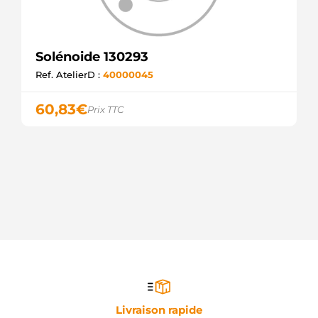
WOODAUTO
SSB1143
KRAUF
UD15282SS
Solénoide 130293
AS-PL
Ref. AtelierD :
40000045
ZM575
ZM
227178
60,83
€
Prix TTC
ERA
054.000.083.010
PSH
20301601BN
REAL
ELE0026
3EFFE
CSO10106AS
CASCO
CSO10106GS
CASCO
SSO10106.0
SANDO
SSO10106.1
SANDO
20301601OE
Livraison rapide