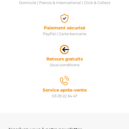
REAL
Domicile | France & International | Click & Collect
66-9126-1
WAI /
TRANSPO
054.000.083.016
PSH
Paiement sécurisé
SOL1020
PayPal | Carte bancaire
ELECTROLOG
F032333665
CARGO
F032333572
CARGO
Retours gratuits
F032333147
Sous conditions
CARGO
F032131143
CARGO
Service après-vente
03 29 22 34 47