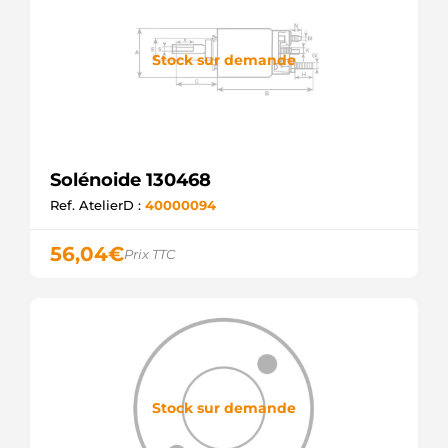
90009004
OPEL
940113050128
Stock sur demande
MAGNETI
MARELLI
940113050327
MAGNETI
MARELLI
95589953
PEUGEOT
Solénoide 130468
9936660
Ref. AtelierD :
40000094
FIAT
9943560
FIAT
56,04
€
Prix TTC
AME0128
MAGNETI
MARELLI
AME0327
MAGNETI
MARELLI
E3464
GHIBAUDI
Stock sur demande
E3675
GHIBAUDI
SND13064